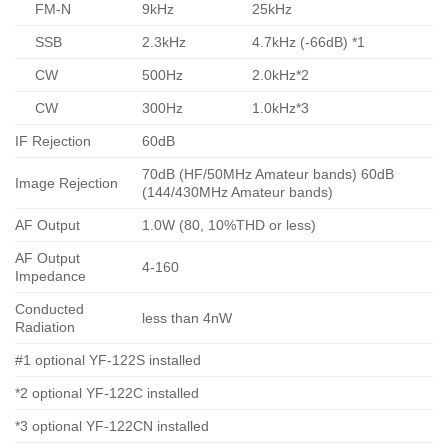
FM-N
9kHz
25kHz
SSB
2.3kHz
4.7kHz (-66dB) *1
CW
500Hz
2.0kHz*2
CW
300Hz
1.0kHz*3
IF Rejection
60dB
70dB (HF/50MHz Amateur bands) 60dB
Image Rejection
(144/430MHz Amateur bands)
AF Output
1.0W (80, 10%THD or less)
AF Output
4-160
Impedance
Conducted
less than 4nW
Radiation
#1 optional YF-122S installed
*2 optional YF-122C installed
*3 optional YF-122CN installed