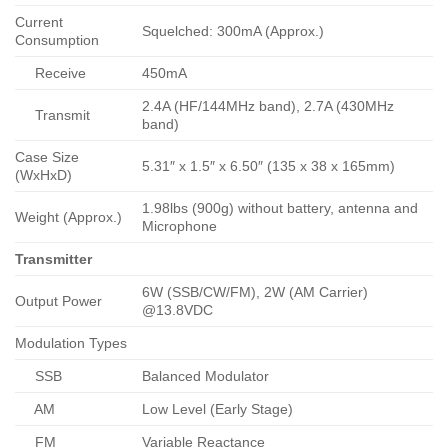
Current
Squelched: 300mA (Approx.)
Consumption
Receive
450mA
2.4A (HF/144MHz band), 2.7A (430MHz
Transmit
band)
Case Size
5.31″ x 1.5″ x 6.50″ (135 x 38 x 165mm)
(WxHxD)
1.98lbs (900g) without battery, antenna and
Weight (Approx.)
Microphone
Transmitter
6W (SSB/CW/FM), 2W (AM Carrier)
Output Power
@13.8VDC
Modulation Types
SSB
Balanced Modulator
AM
Low Level (Early Stage)
FM
Variable Reactance