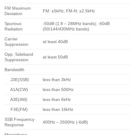
FM Maximum
FM: ±5kHz; FM-N: ±2.5kHz
Deviation
Spurious
-50dB (1.8 – 28MHz bands); -60dB
Radiation
(50/144/430MHz bands)
Carrier
at least 40dB
Suppression
Opp. Sideband
at least 50dB
Suppression
Bandwidth
J3E(SSB)
less than 3kHz
A1A(CW)
less than 500Hz
A3E(AM)
less than 6kHz
F3E(FM)
less than 16kHz
SSB Frequency
400Hz – 2600Hz (-6dB)
Response
Microphone