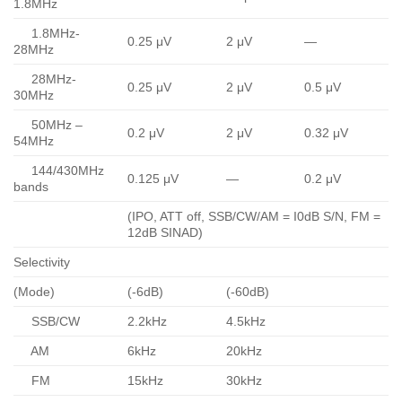
1.8MHz
1.8MHz-
0.25 μV
2 μV
—
28MHz
28MHz-
0.25 μV
2 μV
0.5 μV
30MHz
50MHz –
0.2 μV
2 μV
0.32 μV
54MHz
144/430MHz
0.125 μV
—
0.2 μV
bands
(IPO, ATT off, SSB/CW/AM = I0dB S/N, FM =
12dB SINAD)
Selectivity
(Mode)
(-6dB)
(-60dB)
SSB/CW
2.2kHz
4.5kHz
AM
6kHz
20kHz
FM
15kHz
30kHz