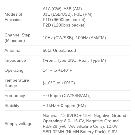
A1A (CW), A3E (AM)
Modes of
J3E (LSB/USB), F3E (FM)
Emission
F1D (9600bps packet)
F2D (1200bps packet)
Channel Step
10Hz (CW/SSB), 100Hz (AM/FM)
(Minimum)
Antenna
50Ω, Unbalanced
Impedance
(Front: Type BNC, Rear: Type M)
Operating
14°F to +140°F
Temperature
{-10°C to +60°C)
Range
Frequency
± 0.5ppm (CW/SSB/AM),
Stability
± 1kHz ± 0.5ppm (FM)
Nominal: 13.8VDC ± 15%, Negative Ground
Operating: 8.0- 16.0V, Negative Ground
Supply voltage
FBA-28 (w/8 “AA” Alkaline Cells): 12.0V
SBR-32MH (Ni-MH Battery Pack): 9.6V