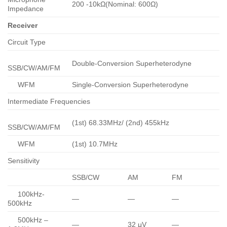
200 -10kΩ(Nominal: 600Ω)
Impedance
Receiver
Circuit Type
Double-Conversion Superheterodyne
SSB/CW/AM/FM
WFM
Single-Conversion Superheterodyne
Intermediate Frequencies
(1st) 68.33MHz/ (2nd) 455kHz
SSB/CW/AM/FM
WFM
(1st) 10.7MHz
Sensitivity
SSB/CW
AM
FM
100kHz-
—
—
—
500kHz
500kHz –
—
32 μV
—