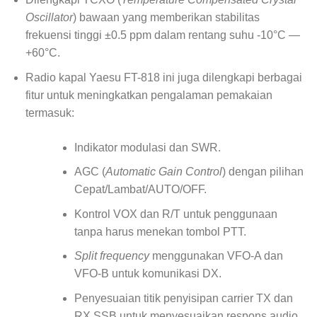
Oscillator
) bawaan yang memberikan stabilitas
frekuensi tinggi ±0.5 ppm dalam rentang suhu -10°C —
+60°C.
Radio kapal Yaesu FT-818 ini juga dilengkapi berbagai
fitur untuk meningkatkan pengalaman pemakaian
termasuk:
Indikator modulasi dan SWR.
AGC (
Automatic Gain Control
) dengan pilihan
Cepat/Lambat/AUTO/OFF.
Kontrol VOX dan R/T untuk penggunaan
tanpa harus menekan tombol PTT.
Split frequency
menggunakan VFO-A dan
VFO-B untuk komunikasi DX.
Penyesuaian titik penyisipan carrier TX dan
RX SSB untuk menyesuaikan respons audio