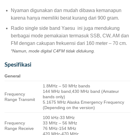
Nyaman digunakan dan mudah dibawa kemanapun
karena hanya memiliki berat kurang dari 900 gram.
Radio single side band Yaesu ini juga mendukung
berbagai mode pemakaian termasuk SSB, CW, AM dan
FM dengan cakupan frekuensi dari 160 meter – 70 cm.
*Namun, mode digital C4FM tidak didukung.
Spesifikasi
General
1.8MHz – 50 MHz bands
144 MHz band,430 MHz band (Amateur
Frequency
bands only)
Range Transmit
5.1675 MHz Alaska Emergency Frequency
(Depending on the version)
100 kHz-33 MHz
Frequency
33 MHz – 56 MHz
Range Receive
76 MHz-154 MHz
420 MHz-470 MHz