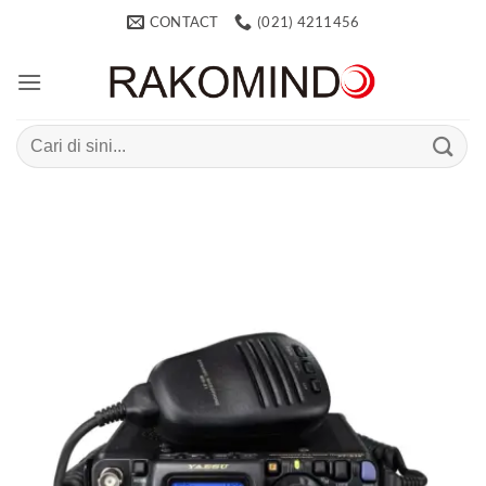
Skip
CONTACT
(021) 4211456
to
content
Search
for: