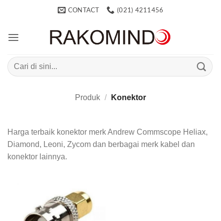
Skip
CONTACT
(021) 4211456
to
content
Search
for:
Produk
/
Konektor
Harga terbaik konektor merk Andrew Commscope Heliax,
Diamond, Leoni, Zycom dan berbagai merk kabel dan
konektor lainnya.