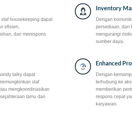
Inventory M
, staf housekeeping dapat
Dengan komunikas
 efisien,
persediaan, dan 
sihan, dan merespons
mengurangi risik
sumber daya.
Enhanced Pro
andy talky dapat
Dengan kemampuan
 memungkinkan staf
terhubung ke aks
atau mengkoordinasikan
memberikan pert
sejahteraan tamu dan
respons cepat y
karyawan.