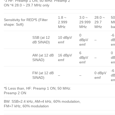
*3 HF: Preamp 1 ON, 50 MHz: Preamp 2
ON *4 28.0 ~ 29.7 MHz only
1.8 ~
3.0 ~
28.0 ~
5
Sensitivity for RED*5 (Filter
2.999
29.999
29.7
M
shape: Soft)
MHz
MHz
MHz
b
0
-6
SSB (at 12
10 dBpV
dBpV
–
d
dB SINAD)
emf
emf
e
6
0
AM (at 12 dB
16 dBpV
dBpV
–
d
SINAD)
emf
emf
e
-6
FM (at 12 dB
0 dBpV
–
–
d
SINAD)
emf
e
*5 Less than, HF: Preamp 1 ON, 50 MHz:
Preamp 2 ON
BW: SSB=2.4 kHz, AM=4 kHz, 60% modulation,
FM=7 kHz, 60% modulation