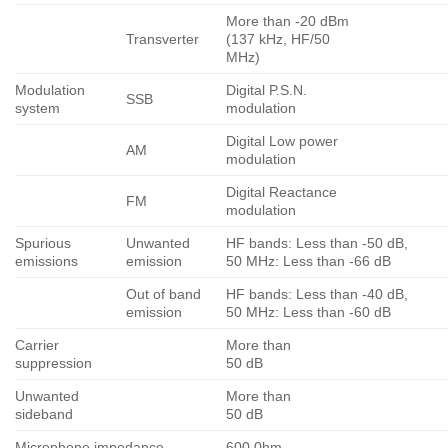
More than -20 dBm
Transverter
(137 kHz, HF/50
MHz)
Modulation
Digital P.S.N.
SSB
system
modulation
Digital Low power
AM
modulation
Digital Reactance
FM
modulation
Spurious
Unwanted
HF bands: Less than -50 dB,
emissions
emission
50 MHz: Less than -66 dB
Out of band
HF bands: Less than -40 dB,
emission
50 MHz: Less than -60 dB
Carrier
More than
suppression
50 dB
Unwanted
More than
sideband
50 dB
Microphone impedance
600 0hm