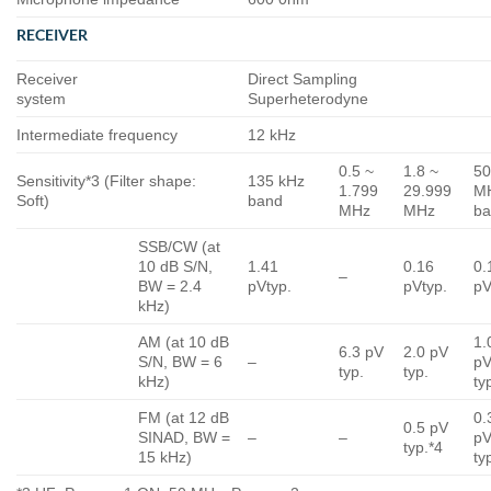
RECEIVER
Receiver
Direct Sampling
system
Superheterodyne
Intermediate frequency
12 kHz
0.5 ~
1.8 ~
5
Sensitivity*3 (Filter shape:
135 kHz
1.799
29.999
M
Soft)
band
MHz
MHz
b
SSB/CW (at
10 dB S/N,
1.41
0.16
0.
–
BW = 2.4
pVtyp.
pVtyp.
pV
kHz)
AM (at 10 dB
1.
6.3 pV
2.0 pV
S/N, BW = 6
–
p
typ.
typ.
kHz)
ty
FM (at 12 dB
0.
0.5 pV
SINAD, BW =
–
–
p
typ.*4
15 kHz)
ty