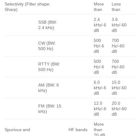
Selectivity (Filter shape:
More
Less
Sharp)
than
than
2.4
3.6
SSB (BW:
kHz/-6
kHz/-60
2.4 kHz)
dB
dB
500
700
CW (BW:
Hz/-6
Hz/-60
500 Hz)
dB
dB
500
700
RTTY (BW:
Hz/-6
Hz/-60
500 Hz)
dB
dB
6.0
15.0
AM (BW: 6
kHz/-6
kHz/-60
kHz)
dB
dB
12.0
20.0
FM (BW: 15
kHz/-6
kHz/-60
kHz)
dB
dB
More
Spurious and
HF bands
than
70 dB