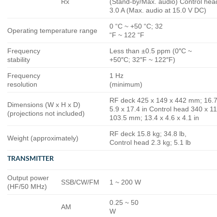
Rx
(Stand-by/Max. audio) Control hea
3.0 A (Max. audio at 15.0 V DC)
0 “C ~ +50 “C; 32
Operating temperature range
“F ~ 122 “F
Frequency
Less than ±0.5 ppm (0″C ~
stability
+50″C; 32″F ~ 122″F)
Frequency
1 Hz
resolution
(minimum)
RF deck 425 x 149 x 442 mm; 16.7
Dimensions (W x H x D)
5.9 x 17.4 in Control head 340 x 1
(projections not included)
103.5 mm; 13.4 x 4.6 x 4.1 in
RF deck 15.8 kg; 34.8 lb,
Weight (approximately)
Control head 2.3 kg; 5.1 lb
TRANSMITTER
Output power
SSB/CW/FM
1 ~ 200 W
(HF/50 MHz)
0.25 ~ 50
AM
W