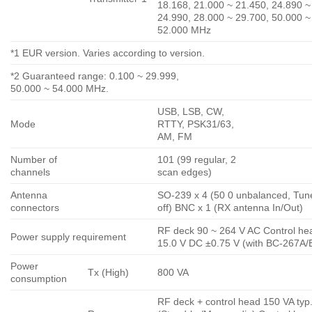
18.168, 21.000 ~ 21.450, 24.890 ~
24.990, 28.000 ~ 29.700, 50.000 ~
52.000 MHz
*1 EUR version. Varies according to version.
*2 Guaranteed range: 0.100 ~ 29.999,
50.000 ~ 54.000 MHz.
USB, LSB, CW,
Mode
RTTY, PSK31/63,
AM, FM
Number of
101 (99 regular, 2
channels
scan edges)
Antenna
SO-239 x 4 (50 0 unbalanced, Tun
connectors
off) BNC x 1 (RX antenna In/Out)
RF deck 90 ~ 264 V AC Control he
Power supply requirement
15.0 V DC ±0.75 V (with BC-267A/
Power
Tx (High)
800 VA
consumption
RF deck + control head 150 VA typ