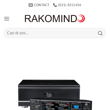
Skip
CONTACT
(021) 4211456
to
content
Search
for: