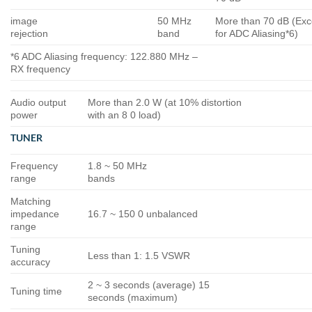
image
50 MHz
More than 70 dB (Exc
rejection
band
for ADC Aliasing*6)
*6 ADC Aliasing frequency: 122.880 MHz –
RX frequency
Audio output
More than 2.0 W (at 10% distortion
power
with an 8 0 load)
TUNER
Frequency
1.8 ~ 50 MHz
range
bands
Matching
impedance
16.7 ~ 150 0 unbalanced
range
Tuning
Less than 1: 1.5 VSWR
accuracy
2 ~ 3 seconds (average) 15
Tuning time
seconds (maximum)