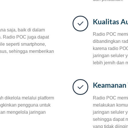
Kualitas A
a saja, baik di dalam
Radio POC memili
n. Radio POC juga dapat
dibandingkan rad
le seperti smartphone,
karena radio POC
husus, sehingga memberikan
jaringan seluler
lebih jernih dan
Keamanan 
dikelola melalui platform
Radio POC memil
gkinkan pengguna untuk
melakukan komuni
an mengelola jaringan
jaringan seluler 
sehingga dapat 
yang tidak diingi