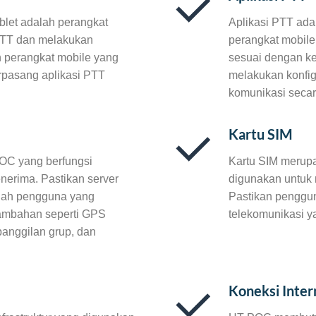
blet adalah perangkat
Aplikasi PTT ada
PTT dan melakukan
perangkat mobile
an perangkat mobile yang
sesuai dengan k
rpasang aplikasi PTT
melakukan konfig
komunikasi secara
Kartu SIM
POC yang berfungsi
Kartu SIM merup
nerima. Pastikan server
digunakan untuk 
lah pengguna yang
Pastikan penggun
 tambahan seperti GPS
telekomunikasi 
panggilan grup, dan
Koneksi Inter