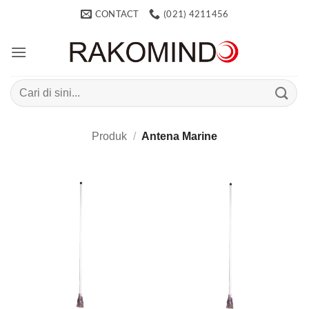
Skip
CONTACT
(021) 4211456
to
content
Search
for:
Produk
/
Antena Marine