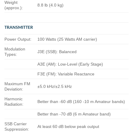
Weight
8.8 lb (4.0 kg)
(approx.):
TRANSMITTER
Power Output:
100 Watts (25 Watts AM carrier)
Modulation
J3E (SSB): Balanced
Types:
A3E (AM): Low-Level (Early Stage)
F3E (FM): Variable Reactance
Maximum FM
±5.0 kHz/±2.5 kHz
Deviation:
Harmonic
Better than -60 dB (160 -10 m Amateur bands)
Radiation:
Better than -70 dB (6 m Amateur band)
SSB Carrier
At least 60 dB below peak output
Suppression: