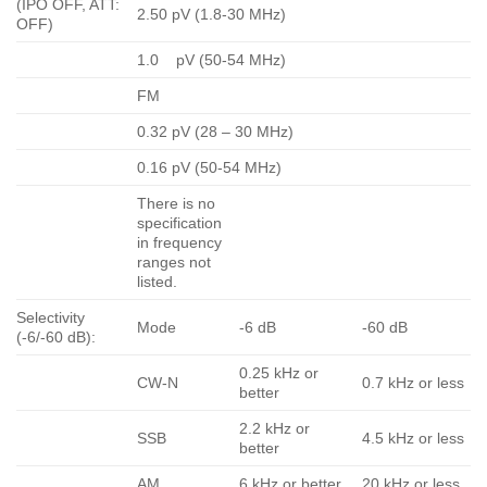
(IPO OFF, ATT:
2.50 pV (1.8-30 MHz)
OFF)
1.0 pV (50-54 MHz)
FM
0.32 pV (28 – 30 MHz)
0.16 pV (50-54 MHz)
There is no
specification
in frequency
ranges not
listed.
Selectivity
Mode
-6 dB
-60 dB
(-6/-60 dB):
0.25 kHz or
CW-N
0.7 kHz or less
better
2.2 kHz or
SSB
4.5 kHz or less
better
AM
6 kHz or better
20 kHz or less