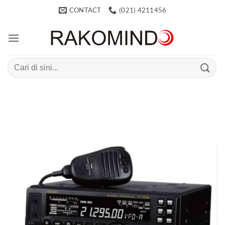
Skip
CONTACT
(021) 4211456
to
content
Search
for: