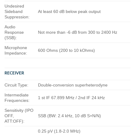
Undesired
Sideband
At least 60 dB below peak output
Suppression:
Audio
Response
Not more than -6 dB from 300 to 2400 Hz
(SSB):
Microphone
600 Ohms (200 to 10 kOhms)
Impedance:
RECEIVER
Circuit Type:
Double-conversion superheterodyne
Intermediate
1 st IF 67.899 MHz / 2nd IF 24 kHz
Frequencies:
Sensitivity (IPO
OFF,
SSB (BW: 2.4 kHz, 10 dB S+N/N)
ATT:OFF):
0.25 pV (1.8-2.0 MHz)