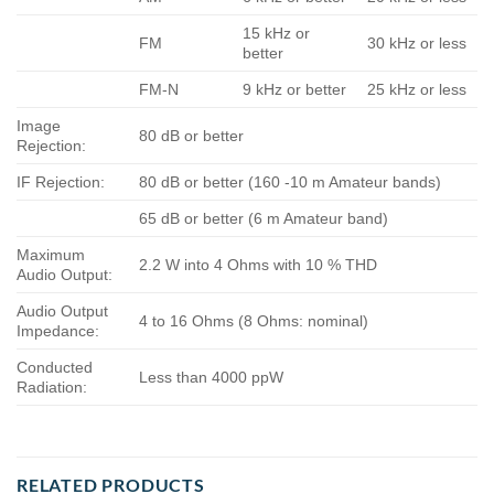
15 kHz or
FM
30 kHz or less
better
FM-N
9 kHz or better
25 kHz or less
Image
80 dB or better
Rejection:
IF Rejection:
80 dB or better (160 -10 m Amateur bands)
65 dB or better (6 m Amateur band)
Maximum
2.2 W into 4 Ohms with 10 % THD
Audio Output:
Audio Output
4 to 16 Ohms (8 Ohms: nominal)
Impedance:
Conducted
Less than 4000 ppW
Radiation:
RELATED PRODUCTS