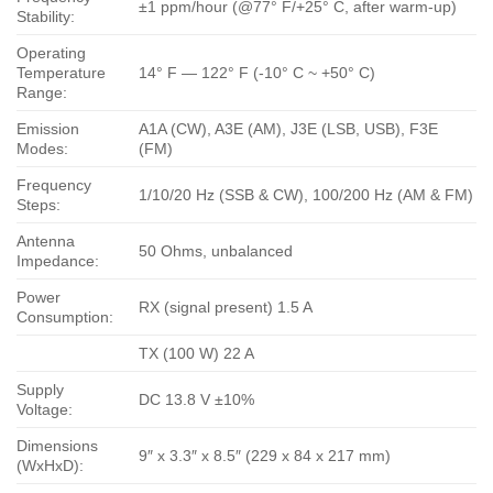
±1 ppm/hour (@77° F/+25° C, after warm-up)
Stability:
Operating
Temperature
14° F — 122° F (-10° C ~ +50° C)
Range:
Emission
A1A (CW), A3E (AM), J3E (LSB, USB), F3E
Modes:
(FM)
Frequency
1/10/20 Hz (SSB & CW), 100/200 Hz (AM & FM)
Steps:
Antenna
50 Ohms, unbalanced
Impedance:
Power
RX (signal present) 1.5 A
Consumption:
TX (100 W) 22 A
Supply
DC 13.8 V ±10%
Voltage:
Dimensions
9″ x 3.3″ x 8.5″ (229 x 84 x 217 mm)
(WxHxD):