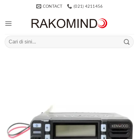
Skip
CONTACT
(021) 4211456
to
content
Search
for: