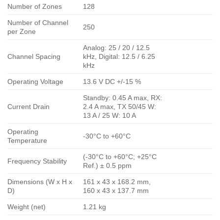
Number of Zones
128
Number of Channel
250
per Zone
Analog: 25 / 20 / 12.5
Channel Spacing
kHz, Digital: 12.5 / 6.25
kHz
Operating Voltage
13.6 V DC +/-15 %
Standby: 0.45 A max, RX:
Current Drain
2.4 A max, TX 50/45 W:
13 A / 25 W: 10 A
Operating
-30°C to +60°C
Temperature
(-30°C to +60°C; +25°C
Frequency Stability
Ref.) ± 0.5 ppm
Dimensions (W x H x
161 x 43 x 168.2 mm,
D)
160 x 43 x 137.7 mm
Weight (net)
1.21 kg