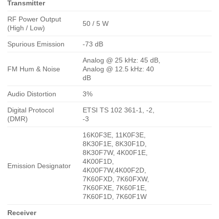
Transmitter
RF Power Output
50 / 5 W
(High / Low)
Spurious Emission
-73 dB
Analog @ 25 kHz: 45 dB,
FM Hum & Noise
Analog @ 12.5 kHz: 40
dB
Audio Distortion
3%
Digital Protocol
ETSI TS 102 361-1, -2,
(DMR)
-3
16K0F3E, 11K0F3E,
8K30F1E, 8K30F1D,
8K30F7W, 4K00F1E,
4K00F1D,
Emission Designator
4K00F7W,4K00F2D,
7K60FXD, 7K60FXW,
7K60FXE, 7K60F1E,
7K60F1D, 7K60F1W
Receiver