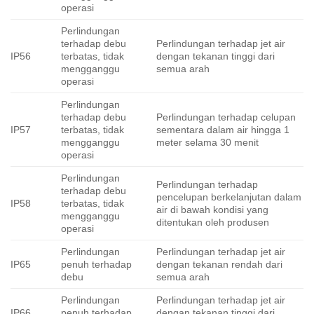
operasi
Perlindungan
terhadap debu
Perlindungan terhadap jet air
IP56
terbatas, tidak
dengan tekanan tinggi dari
mengganggu
semua arah
operasi
Perlindungan
terhadap debu
Perlindungan terhadap celupan
IP57
terbatas, tidak
sementara dalam air hingga 1
mengganggu
meter selama 30 menit
operasi
Perlindungan
Perlindungan terhadap
terhadap debu
pencelupan berkelanjutan dalam
IP58
terbatas, tidak
air di bawah kondisi yang
mengganggu
ditentukan oleh produsen
operasi
Perlindungan
Perlindungan terhadap jet air
IP65
penuh terhadap
dengan tekanan rendah dari
debu
semua arah
Perlindungan
Perlindungan terhadap jet air
IP66
penuh terhadap
dengan tekanan tinggi dari