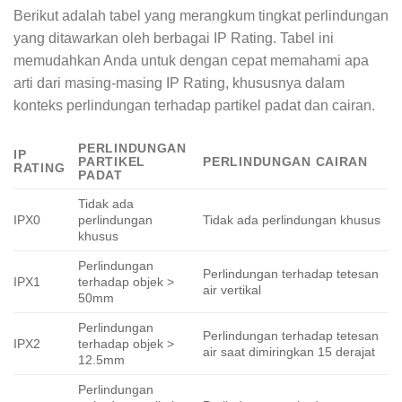
Berikut adalah tabel yang merangkum tingkat perlindungan
yang ditawarkan oleh berbagai IP Rating. Tabel ini
memudahkan Anda untuk dengan cepat memahami apa
arti dari masing-masing IP Rating, khususnya dalam
konteks perlindungan terhadap partikel padat dan cairan.
PERLINDUNGAN
IP
PARTIKEL
PERLINDUNGAN CAIRAN
RATING
PADAT
Tidak ada
IPX0
perlindungan
Tidak ada perlindungan khusus
khusus
Perlindungan
Perlindungan terhadap tetesan
IPX1
terhadap objek >
air vertikal
50mm
Perlindungan
Perlindungan terhadap tetesan
IPX2
terhadap objek >
air saat dimiringkan 15 derajat
12.5mm
Perlindungan