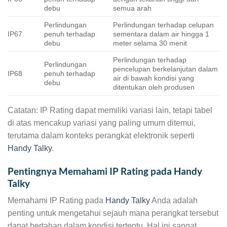
debu
semua arah
Perlindungan
Perlindungan terhadap celupan
IP67
penuh terhadap
sementara dalam air hingga 1
debu
meter selama 30 menit
Perlindungan terhadap
Perlindungan
pencelupan berkelanjutan dalam
IP68
penuh terhadap
air di bawah kondisi yang
debu
ditentukan oleh produsen
Catatan: IP Rating dapat memiliki variasi lain, tetapi tabel
di atas mencakup variasi yang paling umum ditemui,
terutama dalam konteks perangkat elektronik seperti
Handy Talky
.
Pentingnya Memahami IP Rating pada Handy
Talky
Memahami IP Rating pada
Handy Talky
Anda adalah
penting untuk mengetahui sejauh mana perangkat tersebut
dapat bertahan dalam kondisi tertentu. Hal ini sangat