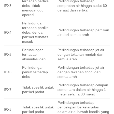
terhadap partikel
Perlindungan terhadap
IPX3
debu, tidak
semprotan air hingga sudut 60
mengganggu
derajat dari vertikal
operasi
Perlindungan
terhadap partikel
Perlindungan terhadap percikan
IPX4
debu, dengan
air dari semua arah
partikel terbatas
masuk
Perlindungan
Perlindungan terhadap jet air
IPX5
terhadap
dengan tekanan rendah dari
akumulasi debu
semua arah
Perlindungan
Perlindungan terhadap jet air
IPX6
penuh terhadap
dengan tekanan tinggi dari
debu
semua arah
Perlindungan terhadap celupan
Tidak spesifik untuk
IPX7
sementara dalam air hingga 1
partikel padat
meter selama 30 menit
Perlindungan terhadap
Tidak spesifik untuk
pencelupan berkelanjutan
IPX8
partikel padat
dalam air di bawah kondisi yang