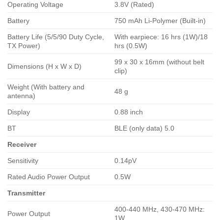
Operating Voltage
3.8V (Rated)
Battery
750 mAh Li-Polymer (Built-in)
Battery Life (5/5/90 Duty Cycle,
With earpiece: 16 hrs (1W)/18
TX Power)
hrs (0.5W)
99 x 30 x 16mm (without belt
Dimensions (H x W x D)
clip)
Weight (With battery and
48 g
antenna)
Display
0.88 inch
BT
BLE (only data) 5.0
Receiver
Sensitivity
0.14pV
Rated Audio Power Output
0.5W
Transmitter
400-440 MHz, 430-470 MHz:
Power Output
1W