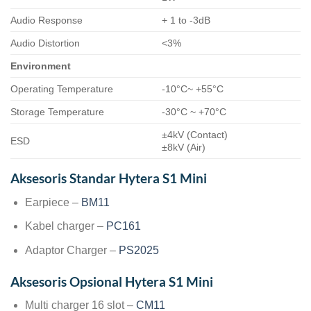
Audio Response
+ 1 to -3dB
Audio Distortion
<3%
Environment
Operating Temperature
-10°C~ +55°C
Storage Temperature
-30°C ~ +70°C
±4kV (Contact)
ESD
±8kV (Air)
Aksesoris Standar Hytera S1 Mini
Earpiece –
BM11
Kabel charger –
PC161
Adaptor Charger –
PS2025
Aksesoris Opsional Hytera S1 Mini
Multi charger 16 slot –
CM11