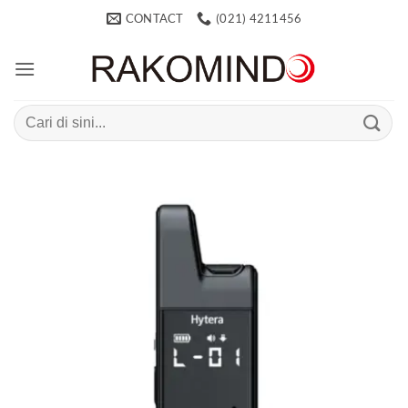
Skip
CONTACT
(021) 4211456
to
content
Search
for: