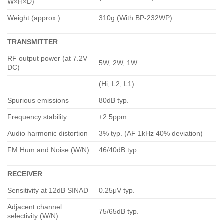
W×H×D)
Weight (approx.)
310g (With BP-232WP)
TRANSMITTER
RF output power (at 7.2V
5W, 2W, 1W
DC)
(Hi, L2, L1)
Spurious emissions
80dB typ.
Frequency stability
±2.5ppm
Audio harmonic distortion
3% typ. (AF 1kHz 40% deviation)
FM Hum and Noise (W/N)
46/40dB typ.
RECEIVER
Sensitivity at 12dB SINAD
0.25μV typ.
Adjacent channel
75/65dB typ.
selectivity (W/N)