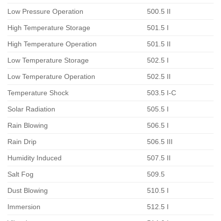
Low Pressure Operation
500.5 II
High Temperature Storage
501.5 I
High Temperature Operation
501.5 II
Low Temperature Storage
502.5 I
Low Temperature Operation
502.5 II
Temperature Shock
503.5 I-C
Solar Radiation
505.5 I
Rain Blowing
506.5 I
Rain Drip
506.5 III
Humidity Induced
507.5 II
Salt Fog
509.5
Dust Blowing
510.5 I
Immersion
512.5 I