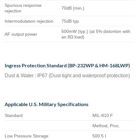
Spurious response
70dB (min.)
rejection
Intermodulation rejection
75dB typ.
500mW (typ.) (at 5% distortion with
AF output power
an 8Ω load)
Ingress Protection Standard (BP-232WP & HM-168LWP)
Dust & Water : IP67 (Dust-tight and waterproof protection)
Applicable U.S. Military Specifications
Standard
MIL-810 F
Method, Proc.
Low Pressure Storage
500.5 I