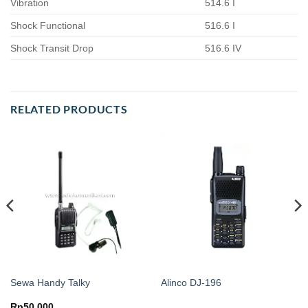
Vibration
514.6 I
Shock Functional
516.6 I
Shock Transit Drop
516.6 IV
RELATED PRODUCTS
Sewa Handy Talky
Alinco DJ-196
Rp
50.000