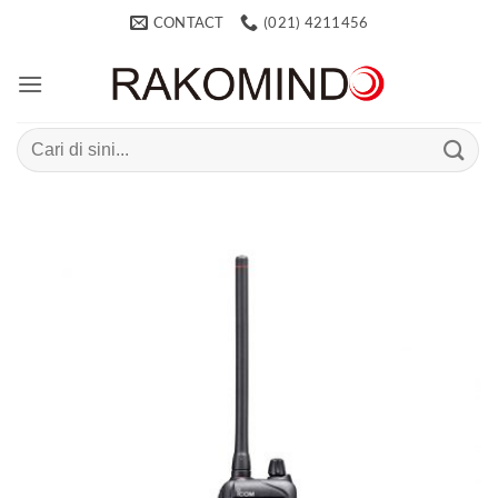
Skip
CONTACT
(021) 4211456
to
content
Search
for: