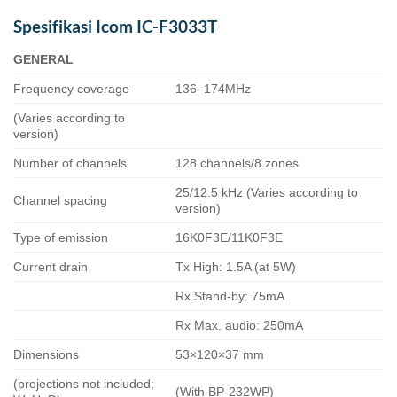
Spesifikasi Icom IC-F3033T
GENERAL
Frequency coverage
136–174MHz
(Varies according to
version)
Number of channels
128 channels/8 zones
25/12.5 kHz (Varies according to
Channel spacing
version)
Type of emission
16K0F3E/11K0F3E
Current drain
Tx High: 1.5A (at 5W)
Rx Stand-by: 75mA
Rx Max. audio: 250mA
Dimensions
53×120×37 mm
(projections not included;
(With BP-232WP)