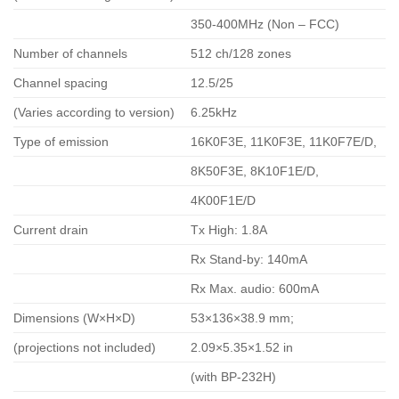
350-400MHz (Non – FCC)
Number of channels
512 ch/128 zones
Channel spacing
12.5/25
(Varies according to version)
6.25kHz
Type of emission
16K0F3E, 11K0F3E, 11K0F7E/D,
8K50F3E, 8K10F1E/D,
4K00F1E/D
Current drain
Tx High: 1.8A
Rx Stand-by: 140mA
Rx Max. audio: 600mA
Dimensions (W×H×D)
53×136×38.9 mm;
(projections not included)
2.09×5.35×1.52 in
(with BP-232H)