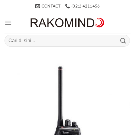
Skip
CONTACT
(021) 4211456
to
content
Search
for: