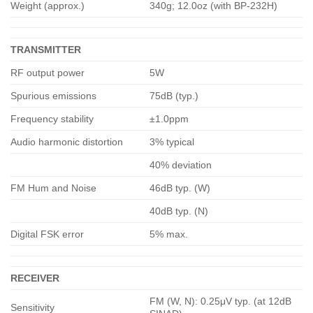
Weight (approx.)
340g; 12.0oz (with BP-232H)
TRANSMITTER
RF output power
5W
Spurious emissions
75dB (typ.)
Frequency stability
±1.0ppm
Audio harmonic distortion
3% typical
40% deviation
FM Hum and Noise
46dB typ. (W)
40dB typ. (N)
Digital FSK error
5% max.
RECEIVER
FM (W, N): 0.25μV typ. (at 12dB
Sensitivity