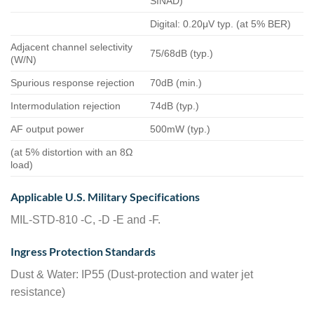
SINAD)
Digital: 0.20μV typ. (at 5% BER)
Adjacent channel selectivity
75/68dB (typ.)
(W/N)
Spurious response rejection
70dB (min.)
Intermodulation rejection
74dB (typ.)
AF output power
500mW (typ.)
(at 5% distortion with an 8Ω
load)
Applicable U.S. Military Specifications
MIL-STD-810 -C, -D -E and -F.
Ingress Protection Standards
Dust & Water: IP55 (Dust-protection and water jet
resistance)