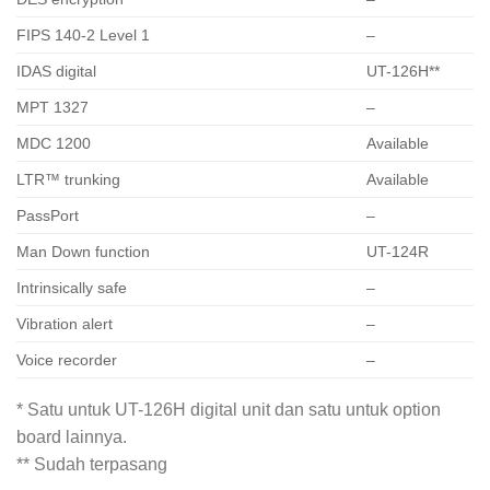
FIPS 140-2 Level 1
–
IDAS digital
UT-126H**
MPT 1327
–
MDC 1200
Available
LTR™ trunking
Available
PassPort
–
Man Down function
UT-124R
Intrinsically safe
–
Vibration alert
–
Voice recorder
–
* Satu untuk UT-126H digital unit dan satu untuk option
board lainnya.
** Sudah terpasang