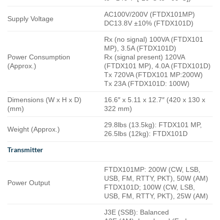
AC100V/200V (FTDX101MP)
Supply Voltage
DC13.8V ±10% (FTDX101D)
Rx (no signal) 100VA (FTDX101
MP), 3.5A (FTDX101D)
Power Consumption
Rx (signal present) 120VA
(Approx.)
(FTDX101 MP), 4.0A (FTDX101D)
Tx 720VA (FTDX101 MP:200W)
Tx 23A (FTDX101D: 100W)
Dimensions (W x H x D)
16.6″ x 5.11 x 12.7″ (420 x 130 x
(mm)
322 mm)
29.8lbs (13.5kg): FTDX101 MP,
Weight (Approx.)
26.5lbs (12kg): FTDX101D
Transmitter
FTDX101MP: 200W (CW, LSB,
USB, FM, RTTY, PKT), 50W (AM)
Power Output
FTDX101D; 100W (CW, LSB,
USB, FM, RTTY, PKT), 25W (AM)
J3E (SSB): Balanced