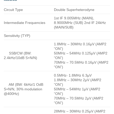
Circuit Type
Double Superheterodyne
1st IF 9.005MHz (MAIN),
Intermediate Frequencies
8.9000MHz (SUB) 2nd IF 24kHz
(MAIN/SUB)
Sensitivity (TYP)
1.8MHz – 30MHz 0.16μV (AMP2
“ON”)
SSB/CW (BW:
50MHz – 54MHz 0.125μV (AMP2
2.4kHz/10dB S+N/N)
“ON”)
70MHz – 70.5MHz 0.16μV (AMP2
“ON”)
0.5MHz- 1.8MHz 6.3μV
1.8MHz – 30MHz 2μV (AMP2
AM (BW: 6kHz/1 OdB
“ON”)
S+N/N, 30% modulation
50MHz – 54MHz 1μV (AMP2
@400Hz)
“ON”)
70MHz – 70.5MHz 2μV (AMP2
“ON”)
28MHz – 30MHz 0.25μV (AMP2