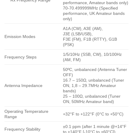
performance, Amateur bands only)
70-70.499999MHz (Specified
performance, UK Amateur bands
only)
A1A (CW), A3E (AM),
J3E (LSB/USB),
Emission Modes
F3E (FM), F1B (RTTY), G1B
(PSK)
1/5/10Hz (SSB, CW), 10/100Hz
Frequency Steps
(AM, FM)
50ºC, unbalanced (Antenna Tuner
OFF)
16.7 – 150Ω, unbalanced (Tuner
Antenna Impedance
ON, 1,8 – 29.7MHz Amateur
bands)
25 – 100Ω, unbalanced (Tuner
ON, 50MHz Amateur band)
Operating Temperature
+32°F to +122°F (0°C to +50°C)
Range
±0.1 ppm (after 1 minute @+14°F
Frequency Stability
to +140°F [-10°C to +60°C])