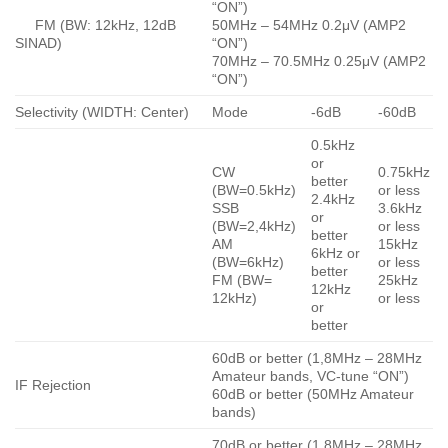
“ON”)
FM (BW: 12kHz, 12dB
50MHz – 54MHz 0.2μV (AMP2
SINAD)
“ON”)
70MHz – 70.5MHz 0.25μV (AMP2
“ON”)
Selectivity (WIDTH: Center)
Mode
-6dB
-60dB
0.5kHz
or
CW
0.75kHz
better
(BW=0.5kHz)
or less
2.4kHz
SSB
3.6kHz
or
(BW=2,4kHz)
or less
better
AM
15kHz
6kHz or
(BW=6kHz)
or less
better
FM (BW=
25kHz
12kHz
12kHz)
or less
or
better
60dB or better (1,8MHz – 28MHz
Amateur bands, VC-tune “ON”)
IF Rejection
60dB or better (50MHz Amateur
bands)
70dB or better (1.8MHz – 28MHz