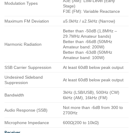
A3E (AM): Low-Level (Early
Modulation Types
Stage)
F3E (FM): Variable Reactance
Maximum FM Deviation
±5.0kHz / ±2.5kHz (Narrow)
Better than -50dB (1,8MHz –
29.7MHz Amateur bands)
Better than -66dB (50MHz
Harmonic Radiation
Amateur band: 200W)
Better than -63dB (50MHz
Amateur band: 100W)
SSB Carrier Suppression
At least 60dB below peak output
Undesired Sideband
At least 60dB below peak output
Suppression
3kHz (LSB/USB), 500Hz (CW)
Bandwidth
6kHz (AM), 16kHz (FM)
Not more than -6dB from 300 to
Audio Response (SSB)
2700Hz
Microphone Impedance
600Ω(200 to 10kΩ)
Receiver