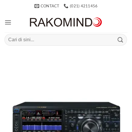
Skip
CONTACT
(021) 4211456
to
content
Search
for: