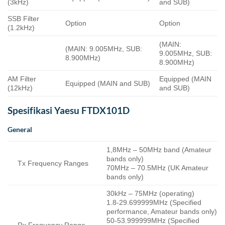
(3kHz)
and SUB)
SSB Filter
Option
Option
(1.2kHz)
(MAIN:
(MAIN: 9.005MHz, SUB:
9.005MHz, SUB:
8.900MHz)
8.900MHz)
AM Filter
Equipped (MAIN
Equipped (MAIN and SUB)
(12kHz)
and SUB)
Spesifikasi Yaesu FTDX101D
General
1,8MHz – 50MHz band (Amateur
bands only)
Tx Frequency Ranges
70MHz – 70.5MHz (UK Amateur
bands only)
30kHz – 75MHz (operating)
1.8-29.699999MHz (Specified
performance, Amateur bands only)
50-53.999999MHz (Specified
Rx Frequency Range