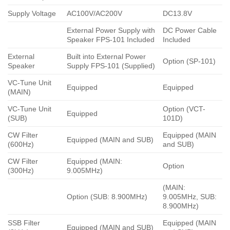
Supply Voltage
AC100V/AC200V
DC13.8V
External Power Supply with
DC Power Cable
Speaker FPS-101 Included
Included
External
Built into External Power
Option (SP-101)
Speaker
Supply FPS-101 (Supplied)
VC-Tune Unit
Equipped
Equipped
(MAIN)
VC-Tune Unit
Option (VCT-
Equipped
(SUB)
101D)
CW Filter
Equipped (MAIN
Equipped (MAIN and SUB)
(600Hz)
and SUB)
CW Filter
Equipped (MAIN:
Option
(300Hz)
9.005MHz)
(MAIN:
Option (SUB: 8.900MHz)
9.005MHz, SUB:
8.900MHz)
SSB Filter
Equipped (MAIN
Equipped (MAIN and SUB)