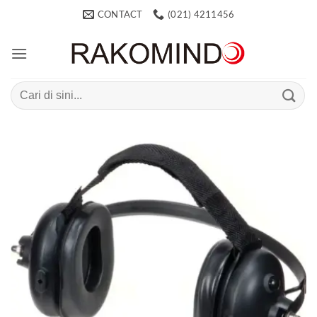
Skip
CONTACT
(021) 4211456
to
content
Search
for: