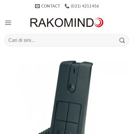
Skip
CONTACT
(021) 4211456
to
content
Search
for: