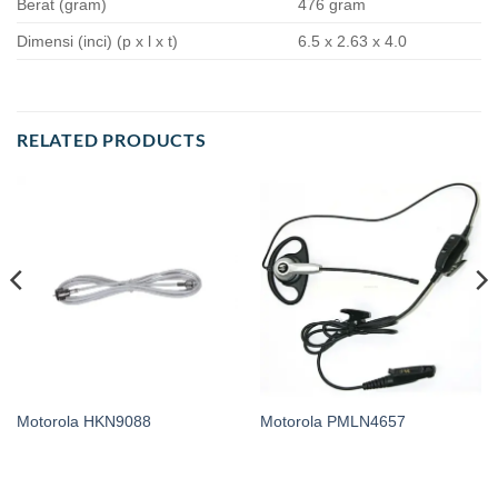
Berat (gram)
476 gram
Dimensi (inci) (p x l x t)
6.5 x 2.63 x 4.0
RELATED PRODUCTS
Motorola HKN9088
Motorola PMLN4657