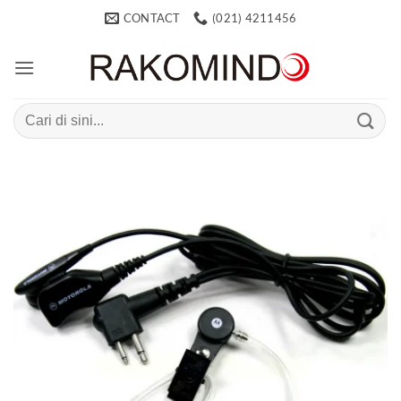
Skip
CONTACT
(021) 4211456
to
content
Search
for: