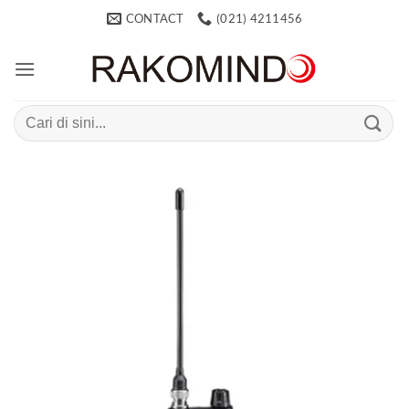
Skip
CONTACT
(021) 4211456
to
content
Search
for: