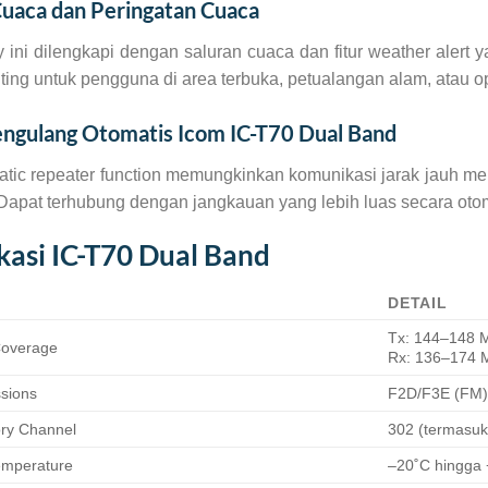
Cuaca dan Peringatan Cuaca
 ini dilengkapi dengan saluran cuaca dan fitur weather alert 
ting untuk pengguna di area terbuka, petualangan alam, atau o
engulang Otomatis Icom IC-T70 Dual Band
matic repeater function memungkinkan komunikasi jarak jauh m
 Dapat terhubung dengan jangkauan yang lebih luas secara otom
ikasi IC-T70 Dual Band
DETAIL
Tx: 144–148 
Coverage
Rx: 136–174 
ssions
F2D/F3E (FM
ry Channel
302 (termasuk
emperature
–20˚C hingga 