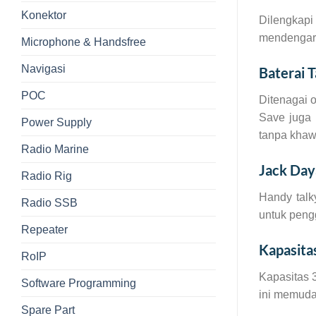
Konektor
Dilengkapi
mendengar p
Microphone & Handsfree
Navigasi
Baterai 
POC
Ditenagai o
Save juga 
Power Supply
tanpa khawa
Radio Marine
Jack Day
Radio Rig
Handy talk
Radio SSB
untuk peng
Repeater
Kapasita
RoIP
Kapasitas 3
Software Programming
ini memuda
Spare Part