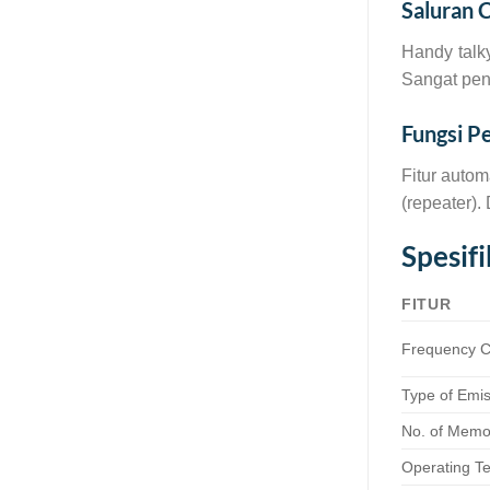
Saluran 
Handy talky
Sangat pen
Fungsi P
Fitur auto
(repeater).
Spesif
FITUR
Frequency 
Type of Emi
No. of Memo
Operating T