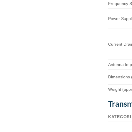
Frequency St
Power Suppl
Current Dra
Antenna Im
Dimensions
Weight (appr
Transm
KATEGORI