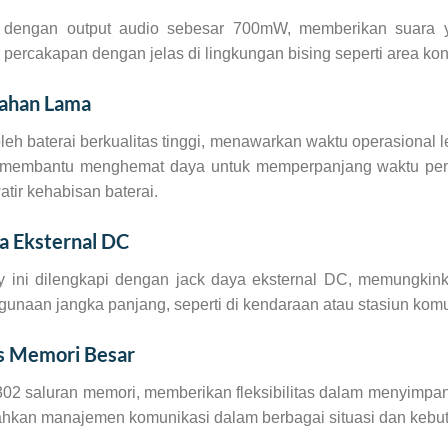
 dengan output audio sebesar 700mW, memberikan suara ya
ercakapan dengan jelas di lingkungan bising seperti area konst
Tahan Lama
leh baterai berkualitas tinggi, menawarkan waktu operasional l
membantu menghemat daya untuk memperpanjang waktu pengg
tir kehabisan baterai.
a Eksternal DC
y ini dilengkapi dengan jack daya eksternal DC, memungki
gunaan jangka panjang, seperti di kendaraan atau stasiun komu
s Memori Besar
02 saluran memori, memberikan fleksibilitas dalam menyimpan b
hkan manajemen komunikasi dalam berbagai situasi dan kebut