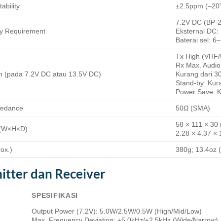
ability
±2.5ppm (–20˚
7.2V DC (BP-
y Requirement
Eksternal DC
Baterai sel: 
Tx High (VHF/
Rx Max. Audio
in (pada 7.2V DC atau 13.5V DC)
Kurang dari 3
Stand-by: Kur
Power Save: K
pedance
50Ω (SMA)
58 × 111 × 30
 (W×H×D)
2.28 × 4.37 × 
ox.)
380g; 13.4oz 
itter dan Receiver
SPESIFIKASI
Output Power (7.2V): 5.0W/2.5W/0.5W (High/Mid/Low)
Max. Frequency Deviation: ±5.0kHz/±2.5kHz (Wide/Narrow)