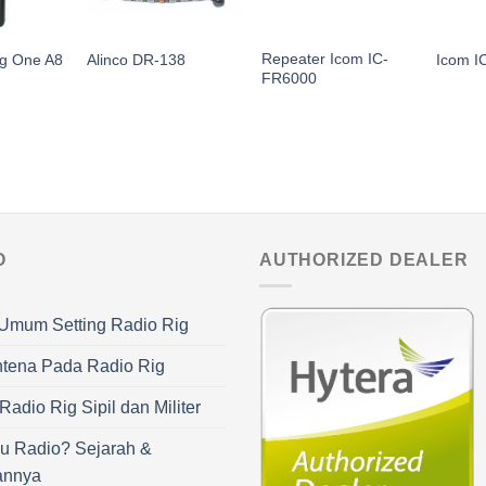
Repeater Icom IC-
g One A8
Alinco DR-138
Icom I
FR6000
O
AUTHORIZED DEALER
Umum Setting Radio Rig
ntena Pada Radio Rig
adio Rig Sipil dan Militer
u Radio? Sejarah &
annya