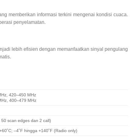
yang memberikan informasi terkini mengenai kondisi cuaca.
perasi penyelamatan.
enjadi lebih efisien dengan memanfaatkan sinyal pengulang
atis.
MHz, 420–450 MHz
MHz, 400–479 MHz
)
 50 scan edges dan 2 call)
+60˚C; –4˚F hingga +140˚F (Radio only)