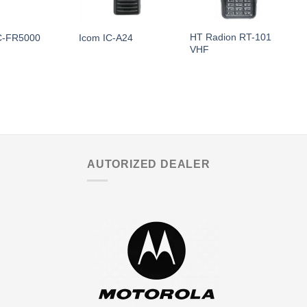
HT Radion RT-101
C-FR5000
Icom IC-A24
M
VHF
AUTORIZED DEALER