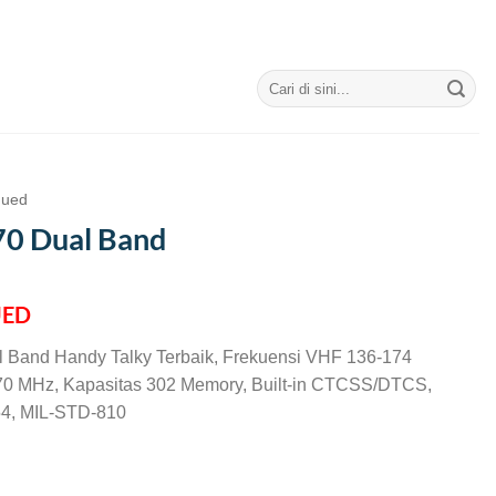
Search
for:
nued
70 Dual Band
UED
l Band Handy Talky Terbaik, Frekuensi VHF 136-174
 MHz, Kapasitas 302 Memory, Built-in CTCSS/DTCS,
54, MIL-STD-810