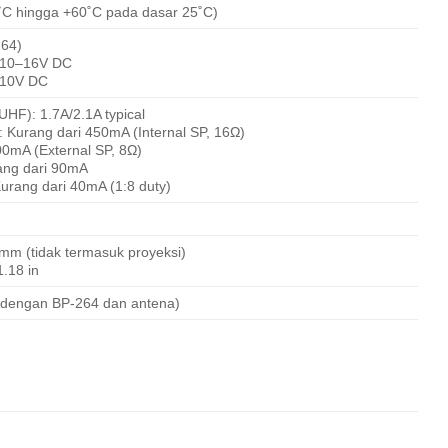
C hingga +60˚C pada dasar 25˚C)
264)
: 10–16V DC
6–10V DC
UHF): 1.7A/2.1A typical
: Kurang dari 450mA (Internal SP, 16Ω)
00mA (External SP, 8Ω)
ang dari 90mA
urang dari 40mA (1:8 duty)
 mm (tidak termasuk proyeksi)
1.18 in
(dengan BP-264 dan antena)