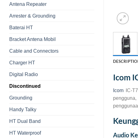
Antena Repeater
Arrester & Grounding
Baterai HT
Bracket Antena Mobil
Cable and Connectors
DESCRIPTIO
Charger HT
Digital Radio
Icom I
Discontinued
Icom
IC-T7
Grounding
pengguna,
penggunaan
Handy Talky
Keungg
HT Dual Band
HT Waterproof
Audio Ke