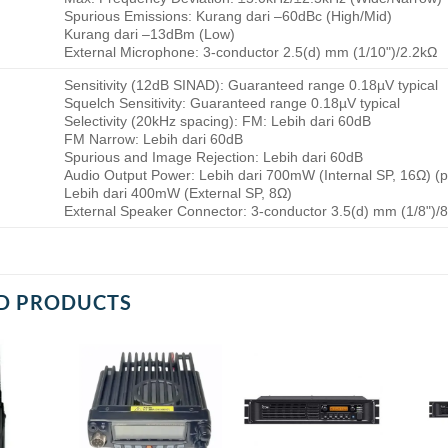
Spurious Emissions: Kurang dari –60dBc (High/Mid)
Kurang dari –13dBm (Low)
External Microphone: 3-conductor 2.5(d) mm (1/10ʺ)/2.2kΩ
Sensitivity (12dB SINAD): Guaranteed range 0.18µV typical
Squelch Sensitivity: Guaranteed range 0.18µV typical
Selectivity (20kHz spacing): FM: Lebih dari 60dB
FM Narrow: Lebih dari 60dB
Spurious and Image Rejection: Lebih dari 60dB
Audio Output Power: Lebih dari 700mW (Internal SP, 16Ω) (p
Lebih dari 400mW (External SP, 8Ω)
External Speaker Connector: 3-conductor 3.5(d) mm (1/8ʺ)/
D PRODUCTS