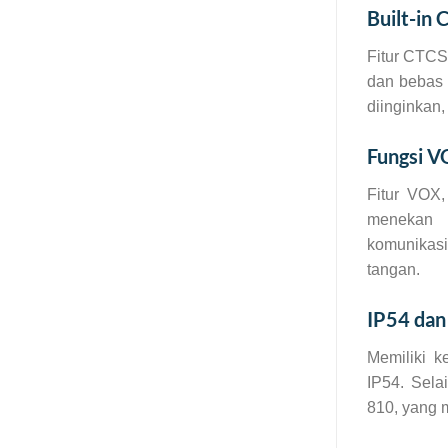
Built-in
Fitur CTC
dan bebas 
diinginkan,
Fungsi V
Fitur VOX,
menekan 
komunikasi
tangan.
IP54 da
Memiliki k
IP54. Sela
810, yang 