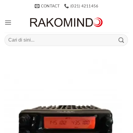
Skip
CONTACT
(021) 4211456
to
content
Search
for: