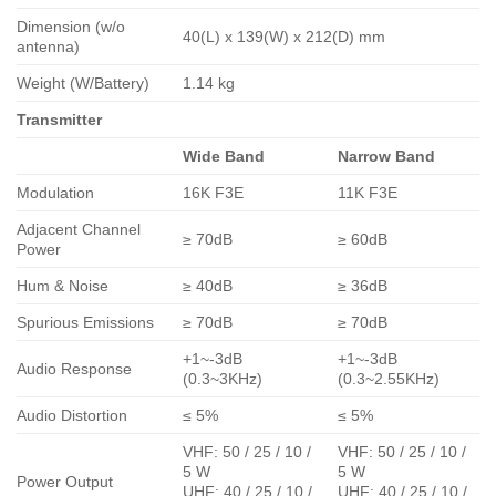
Dimension (w/o
40(L) x 139(W) x 212(D) mm
antenna)
Weight (W/Battery)
1.14 kg
Transmitter
Wide Band
Narrow Band
Modulation
16K F3E
11K F3E
Adjacent Channel
≥ 70dB
≥ 60dB
Power
Hum & Noise
≥ 40dB
≥ 36dB
Spurious Emissions
≥ 70dB
≥ 70dB
+1~-3dB
+1~-3dB
Audio Response
(0.3~3KHz)
(0.3~2.55KHz)
Audio Distortion
≤ 5%
≤ 5%
VHF: 50 / 25 / 10 /
VHF: 50 / 25 / 10 /
5 W
5 W
Power Output
UHF: 40 / 25 / 10 /
UHF: 40 / 25 / 10 /