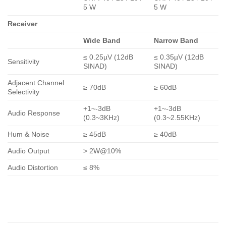
5 W
5 W
Receiver
Wide Band
Narrow Band
≤ 0.25µV (12dB
≤ 0.35µV (12dB
Sensitivity
SINAD)
SINAD)
Adjacent Channel
≥ 70dB
≥ 60dB
Selectivity
+1~-3dB
+1~-3dB
Audio Response
(0.3~3KHz)
(0.3~2.55KHz)
Hum & Noise
≥ 45dB
≥ 40dB
Audio Output
> 2W@10%
Audio Distortion
≤ 8%