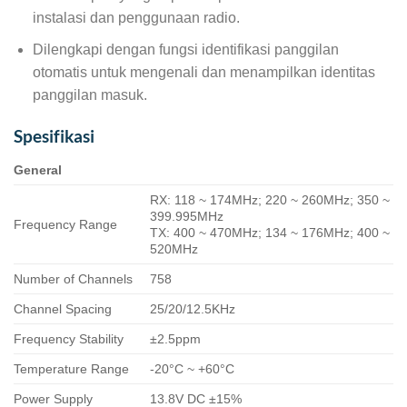
instalasi dan penggunaan radio.
Dilengkapi dengan fungsi identifikasi panggilan
otomatis untuk mengenali dan menampilkan identitas
panggilan masuk.
Spesifikasi
General
RX: 118 ~ 174MHz; 220 ~ 260MHz; 350 ~
399.995MHz
Frequency Range
TX: 400 ~ 470MHz; 134 ~ 176MHz; 400 ~
520MHz
Number of Channels
758
Channel Spacing
25/20/12.5KHz
Frequency Stability
±2.5ppm
Temperature Range
-20°C ~ +60°C
Power Supply
13.8V DC ±15%