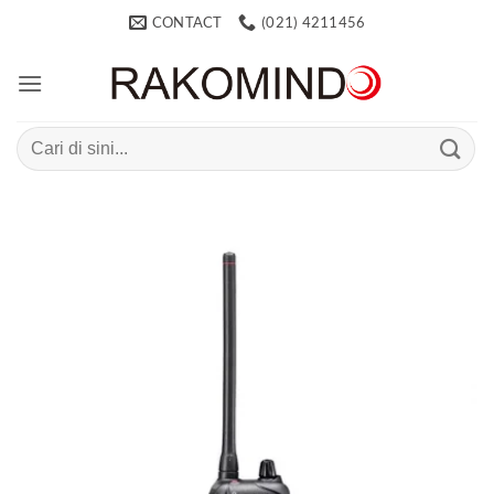
Skip
CONTACT
(021) 4211456
to
content
Search
for: