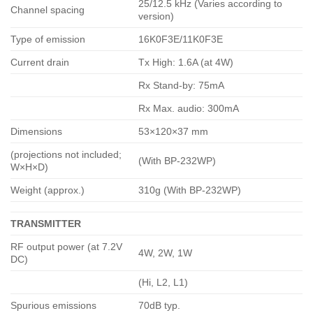
25/12.5 kHz (Varies according to
Channel spacing
version)
Type of emission
16K0F3E/11K0F3E
Current drain
Tx High: 1.6A (at 4W)
Rx Stand-by: 75mA
Rx Max. audio: 300mA
Dimensions
53×120×37 mm
(projections not included;
(With BP-232WP)
W×H×D)
Weight (approx.)
310g (With BP-232WP)
TRANSMITTER
RF output power (at 7.2V
4W, 2W, 1W
DC)
(Hi, L2, L1)
Spurious emissions
70dB typ.