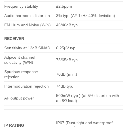
Frequency stability
±2.5ppm
Audio harmonic distortion
3% typ. (AF 1kHz 40% deviation)
FM Hum and Noise (W/N)
46/40dB typ.
RECEIVER
Sensitivity at 12dB SINAD
0.25μV typ.
Adjacent channel
75/65dB typ.
selectivity (W/N)
Spurious response
70dB (min.)
rejection
Intermodulation rejection
74dB typ.
500mW (typ.) (at 5% distortion with
AF output power
an 8Ω load)
IP67 (Dust-tight and waterproof
IP RATING