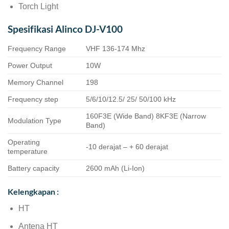
Torch Light
Spesifikasi Alinco DJ-V100
Frequency Range
VHF 136-174 Mhz
Power Output
10W
Memory Channel
198
Frequency step
5/6/10/12.5/ 25/ 50/100 kHz
160F3E (Wide Band) 8KF3E (Narrow
Modulation Type
Band)
Operating
-10 derajat – + 60 derajat
temperature
Battery capacity
2600 mAh (Li-Ion)
Kelengkapan :
HT
Antena HT