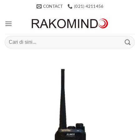
Skip
CONTACT
(021) 4211456
to
content
Search
for: