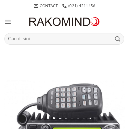
Skip
CONTACT
(021) 4211456
to
content
Search
for: