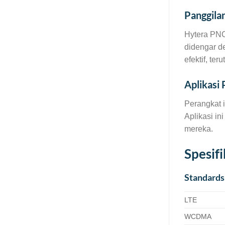
Panggila
Hytera PNC
didengar d
efektif, te
Aplikasi
Perangkat 
Aplikasi i
mereka.
Spesif
Standards
LTE
WCDMA