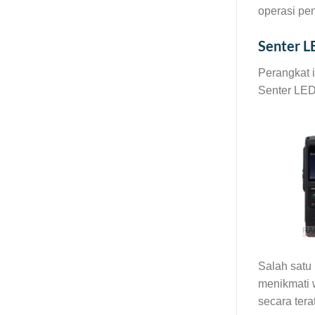
operasi pe
Senter L
Perangkat 
Senter LED
Salah satu
menikmati 
secara tera