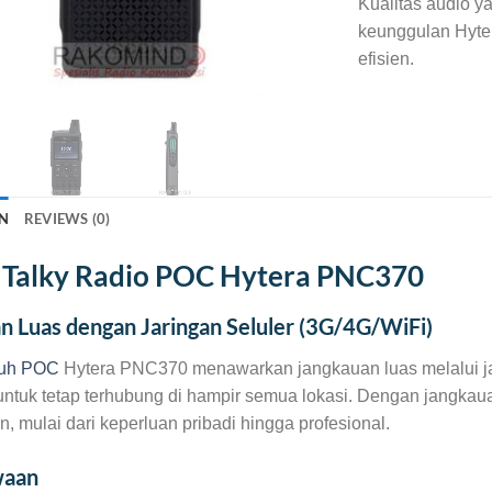
Kualitas audio y
keunggulan Hyte
efisien.
N
REVIEWS (0)
Talky Radio POC Hytera PNC370
n Luas dengan Jaringan Seluler (3G/4G/WiFi)
auh POC
Hytera PNC370 menawarkan jangkauan luas melalui ja
ntuk tetap terhubung di hampir semua lokasi. Dengan jangkauan
 mulai dari keperluan pribadi hingga profesional.
waan