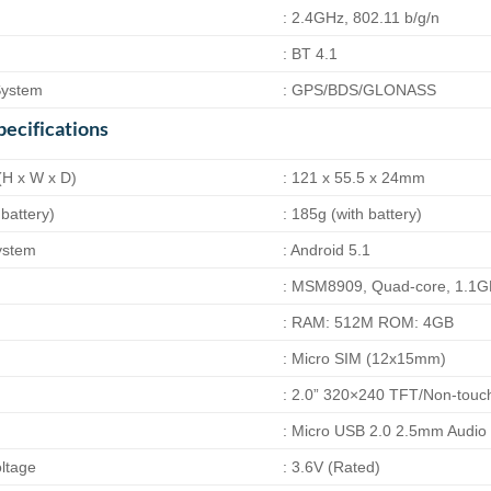
: 2.4GHz, 802.11 b/g/n
: BT 4.1
System
: GPS/BDS/GLONASS
pecifications
(H x W x D)
: 121 x 55.5 x 24mm
 battery)
: 185g (with battery)
ystem
: Android 5.1
: MSM8909, Quad-core, 1.1
: RAM: 512M ROM: 4GB
: Micro SIM (12x15mm)
: 2.0” 320×240 TFT/Non-touc
: Micro USB 2.0 2.5mm Audio 
ltage
: 3.6V (Rated)