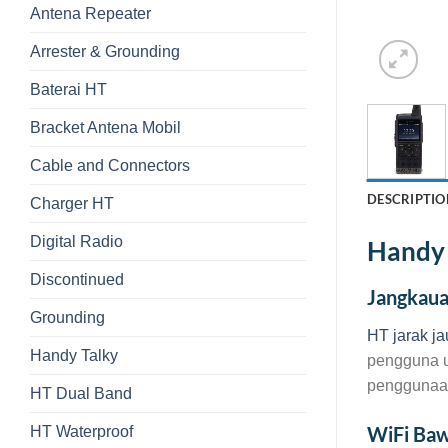
Antena Repeater
Arrester & Grounding
Baterai HT
Bracket Antena Mobil
Cable and Connectors
DESCRIPTIO
Charger HT
Digital Radio
Handy 
Discontinued
Jangkaua
Grounding
HT jarak j
Handy Talky
pengguna u
penggunaan,
HT Dual Band
WiFi Ba
HT Waterproof