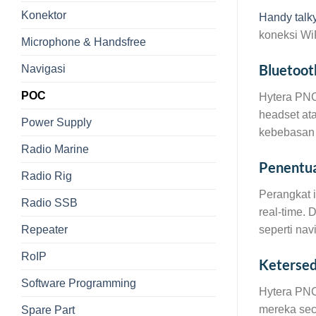
Konektor
Handy talk
koneksi WiF
Microphone & Handsfree
Bluetoo
Navigasi
POC
Hytera PNC
headset at
Power Supply
kebebasan 
Radio Marine
Penentua
Radio Rig
Perangkat 
Radio SSB
real-time. 
Repeater
seperti nav
RoIP
Ketersed
Software Programming
Hytera PNC
mereka seca
Spare Part