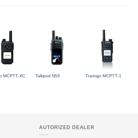
go MCPTT-XC
Talkpod N59
Tramigo MCPTT-1
H
AUTORIZED DEALER