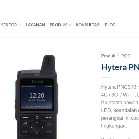
SEKTOR
LAYANAN
PRODUK
KONSULTASI
BLOG
Produk
/
POC
Hytera P
Hytera PNC370 h
4G / 3G / Wi-Fi.
Bluetooth bawaan
LED, keandalan d
perangkat ini co
lingkungan.