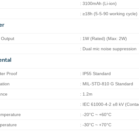
: 3100mAh (Li-ion)
: ≥18h (5-5-90 working cycle)
er
 Output
: 1W (Rated) (Max: 2W)
: Dual mic noise suppression
ental
ter Proof
: IP55 Standard
ation
: MIL-STD-810 G Standard
ance
: 1.2m
: IEC 61000-4-2 ±8 kV (Contac
emperature
: -20°C ~ +60°C
perature
: -30°C ~ +70°C