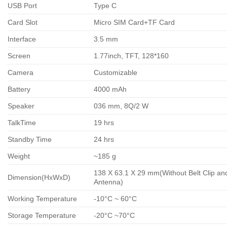
USB Port
Type C
Card Slot
Micro SIM Card+TF Card
Interface
3.5 mm
Screen
1.77inch, TFT, 128*160
Camera
Customizable
Battery
4000 mAh
Speaker
036 mm, 8Q/2 W
TalkTime
19 hrs
Standby Time
24 hrs
Weight
~185 g
138 X 63.1 X 29 mm(Without Belt Clip an
Dimension(HxWxD)
Antenna)
Working Temperature
-10°C ~ 60°C
Storage Temperature
-20°C ~70°C