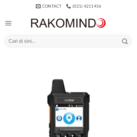
Skip
CONTACT
(021) 4211456
to
content
Search
for: