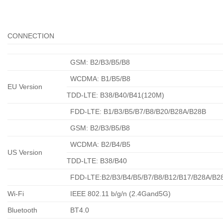
CONNECTION
GSM: B2/B3/B5/B8
WCDMA: B1/B5/B8
EU Version
TDD-LTE: B38/B40/B41(120M)
FDD-LTE: B1/B3/B5/B7/B8/B20/B28A/B28B
GSM: B2/B3/B5/B8
WCDMA: B2/B4/B5
US Version
TDD-LTE: B38/B40
FDD-LTE:B2/B3/B4/B5/B7/B8/B12/B17/B28A/B2
Wi-Fi
IEEE 802.11 b/g/n (2.4Gand5G)
Bluetooth
BT4.0