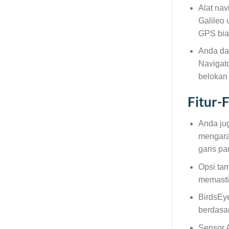
Alat nav
Galileo 
GPS bia
Anda dap
Navigato
belokan 
Fitur-
Anda ju
mengara
garis pa
Opsi ta
memastik
BirdsEye
berdasa
Sensor A