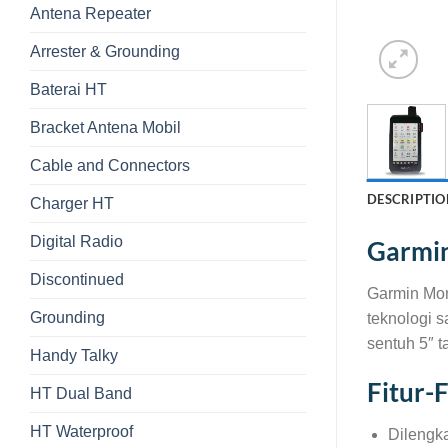
Antena Repeater
Arrester & Grounding
Baterai HT
Bracket Antena Mobil
Cable and Connectors
DESCRIPTIO
Charger HT
Digital Radio
Garmi
Discontinued
Garmin Mon
Grounding
teknologi 
sentuh 5″ t
Handy Talky
Fitur-
HT Dual Band
HT Waterproof
Dilengka