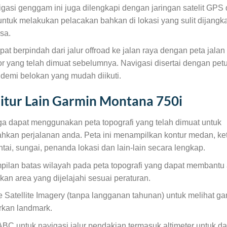
igasi genggam ini juga dilengkapi dengan jaringan satelit GPS
untuk melakukan pelacakan bahkan di lokasi yang sulit dijangka
sa.
at berpindah dari jalur offroad ke jalan raya dengan peta jalan 
r yang telah dimuat sebelumnya. Navigasi disertai dengan pet
demi belokan yang mudah diikuti.
Fitur Lain Garmin Montana 750i
ga dapat menggunakan peta topografi yang telah dimuat untuk
hkan perjalanan anda. Peta ini menampilkan kontur medan, ket
ntai, sungai, penanda lokasi dan lain-lain secara lengkap.
mpilan batas wilayah pada peta topografi yang dapat membantu
an area yang dijelajahi sesuai peraturan.
 Satellite Imagery (tanpa langganan tahunan) untuk melihat gam
rkan landmark.
BC untuk navigasi jalur pendakian termasuk altimeter untuk d