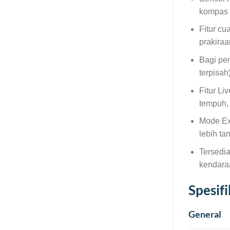
kompas 
Fitur c
prakiraa
Bagi pem
terpisah
Fitur Li
tempuh, 
Mode Ex
lebih ta
Tersedi
kendaraa
Spesif
General