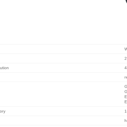
W
2
ution
4
r
G
G
E
E
ory
1
h