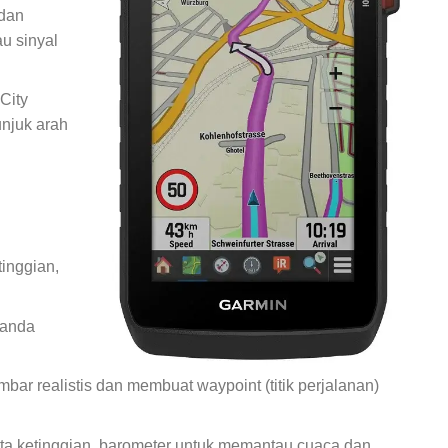
 dan
u sinyal
City
unjuk arah
inggian,
 anda
bar realistis dan membuat waypoint (titik perjalanan)
ata ketinggian, barometer untuk memantau cuaca dan