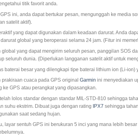
ngetahui titik favorit anda.
GPS ini, anda dapat bertukar pesan, mengunggah ke media sos
 satelit aktif).
eraktif yang dapat digunakan dalam keadaan darurat. Anda d
darurat global yang beroperasi selama 24 jam. (Fitur ini memerl
 global yang dapat mengirim seluruh pesan, panggilan SOS dan 
 seluruh dunia. (Diperlukan langganan satelit aktif untuk mengg
s baterai besar yang dilengkapi tipe baterai lithium ion (Li-ion
 prakiraan cuaca pada GPS original
Garmin
ini menyediakan u
g ke GPS atau perangkat yang dipasangkan.
telah lolos standar dengan standar MIL-STD-810 sehingga taha
n suhu ekstrim. Dibuat juga dengan rating
IPX7
sehingga tahan
gunakan saat sedang hujan.
tu, layar sentuh GPS ini berukuran 5 inci yang mana lebih besar
ebelumnya.