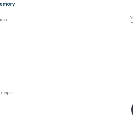
Memory
y
maps
F
dd maps