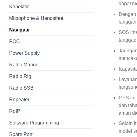
dapat me
Konektor
Dengan 
Microphone & Handsfree
langganan
Navigasi
SOS int
tanggap 
POC
Jaringan
Power Supply
mencakup
Radio Marine
Kapasita
Radio Rig
Layanan
langsun
Radio SSB
GPS ini 
Repeater
dan taha
RoIP
aman di
Software Programming
Selain i
model s
Spare Part