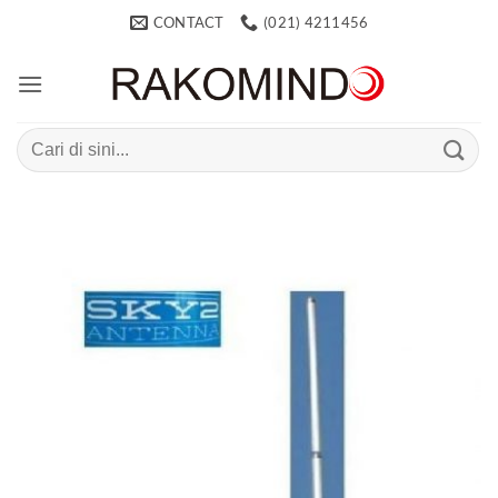
Skip
CONTACT
(021) 4211456
to
content
Search
for: