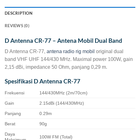
DESCRIPTION
REVIEWS (0)
D Antenna CR-77 – Antena Mobil Dual Band
D Antenna CR-77,
antena radio rig mobil
original dual
band VHF UHF 144/430 MHz. Maximal power 100W, gain
2,15 dBi, impedance 50 Ohm, panjang 0,29 m.
Spesifikasi D Antenna CR-77
Frekuensi
144/430MHz (2m/70cm)
Gain
2.15dBi (144/430MHz)
Panjang
0.29m
Berat
90g
Daya
100W FM (Total)
Maksimum