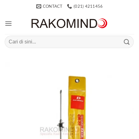
Skip
CONTACT
(021) 4211456
to
content
Search
for: