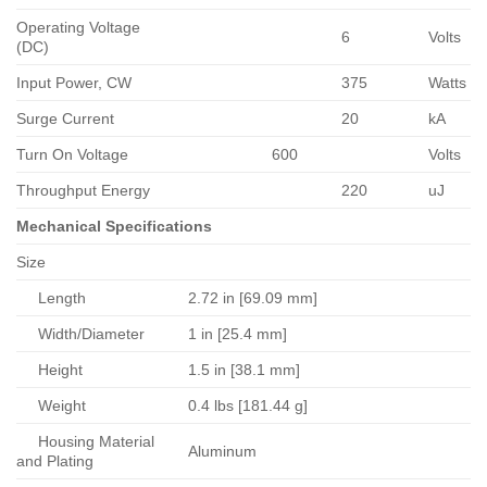
Operating Voltage
6
Volts
(DC)
Input Power, CW
375
Watts
Surge Current
20
kA
Turn On Voltage
600
Volts
Throughput Energy
220
uJ
Mechanical Specifications
Size
Length
2.72 in [69.09 mm]
Width/Diameter
1 in [25.4 mm]
Height
1.5 in [38.1 mm]
Weight
0.4 lbs [181.44 g]
Housing Material
Aluminum
and Plating