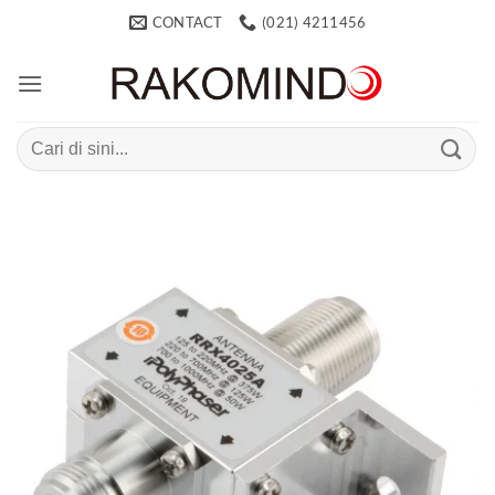
Skip
CONTACT
(021) 4211456
to
content
Search
for: