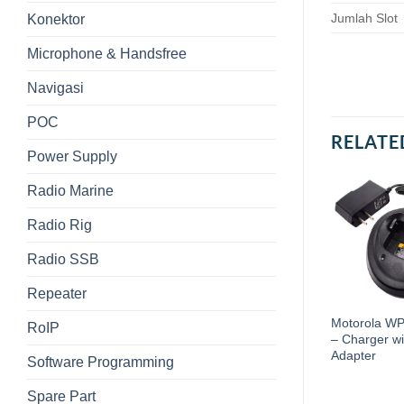
Jumlah Slot
Konektor
Microphone & Handsfree
Navigasi
POC
RELATE
Power Supply
Radio Marine
Radio Rig
Radio SSB
Repeater
CH10L07 Charger
Motorola W
RoIP
Hytera
– Charger wi
Adapter
Software Programming
Spare Part