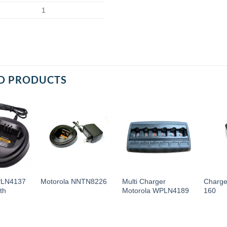
1
D PRODUCTS
PLN4137
Multi Charger
Charge
Motorola NNTN8226
th
Motorola WPLN4189
160