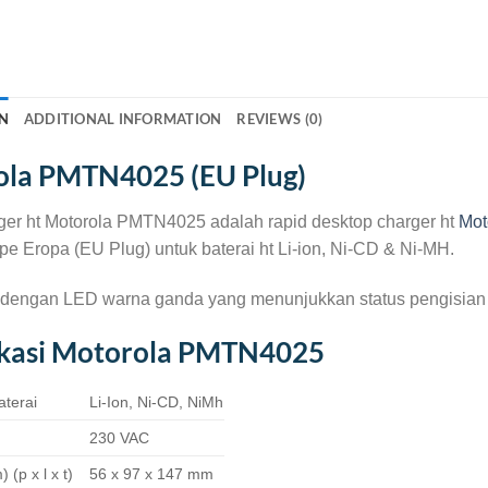
N
ADDITIONAL INFORMATION
REVIEWS (0)
la PMTN4025 (EU Plug)
ger ht Motorola PMTN4025 adalah rapid desktop charger ht
Mot
ipe Eropa (EU Plug) untuk baterai ht Li-ion, Ni-CD & Ni-MH.
 dengan LED warna ganda yang menunjukkan status pengisian
ikasi Motorola PMTN4025
aterai
Li-Ion, Ni-CD, NiMh
230 VAC
(p x l x t)
56 x 97 x 147 mm