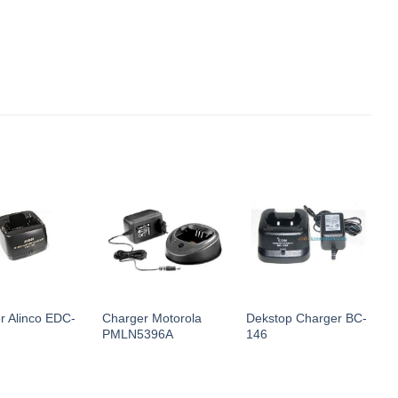
r Alinco EDC-
Charger Motorola
Dekstop Charger BC-
C
PMLN5396A
146
A