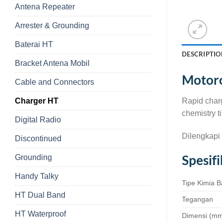
Antena Repeater
Arrester & Grounding
Baterai HT
DESCRIPTIO
Bracket Antena Mobil
Motoro
Cable and Connectors
Charger HT
Rapid char
chemistry t
Digital Radio
Dilengkapi
Discontinued
Spesif
Grounding
Handy Talky
Tipe Kimia B
HT Dual Band
Tegangan
HT Waterproof
Dimensi (mm) 