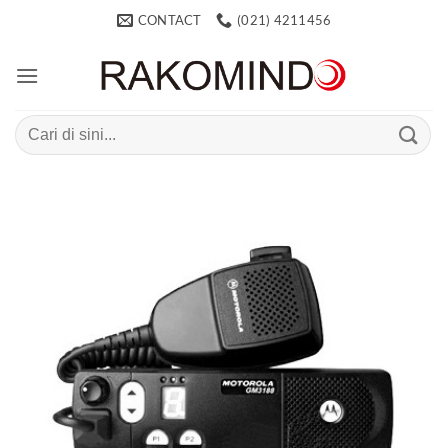
Skip
CONTACT
(021) 4211456
to
content
Search
for: