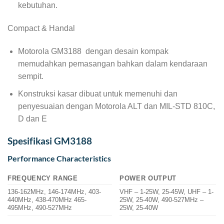
kebutuhan.
Compact & Handal
Motorola GM3188 dengan desain kompak
memudahkan pemasangan bahkan dalam kendaraan
sempit.
Konstruksi kasar dibuat untuk memenuhi dan
penyesuaian dengan Motorola ALT dan MIL-STD 810C,
D dan E
Spesifikasi GM3188
Performance Characteristics
FREQUENCY RANGE
POWER OUTPUT
136-162MHz, 146-174MHz, 403-
VHF – 1-25W, 25-45W, UHF – 1-
440MHz, 438-470MHz 465-
25W, 25-40W, 490-527MHz –
495MHz, 490-527MHz
25W, 25-40W