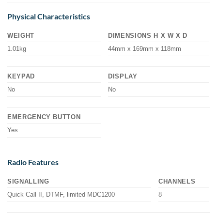
Physical Characteristics
WEIGHT
DIMENSIONS H X W X D
1.01kg
44mm x 169mm x 118mm
KEYPAD
DISPLAY
No
No
EMERGENCY BUTTON
Yes
Radio Features
SIGNALLING
CHANNELS
Quick Call II, DTMF, limited MDC1200
8