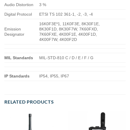
Audio Distortion
3 %
Digital Protocol
ETSI TS 102 361-1, -2, -3, -4
16K0F3E*1, 11K0F3E, 8K30F1E,
Emission
8K30F1D, 8K30F7W, 7K60FXD,
Designator
7K60FXE, 4K00F1E, 4K00F1D,
4K00F7W, 4K00F2D
MIL Standards
MIL-STD-810 C / D / E / F / G
IP Standards
IP54, IP55, IP67
RELATED PRODUCTS