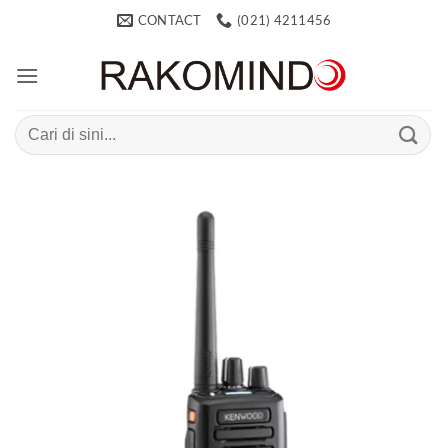
Skip
CONTACT
(021) 4211456
to
content
Search
for: