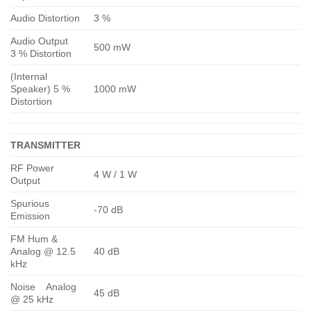
Audio Distortion
3 %
Audio Output
500 mW
3 % Distortion
(Internal
Speaker) 5 %
1000 mW
Distortion
TRANSMITTER
RF Power
4 W / 1 W
Output
Spurious
-70 dB
Emission
FM Hum &
Analog @ 12.5
40 dB
kHz
Noise Analog
45 dB
@ 25 kHz