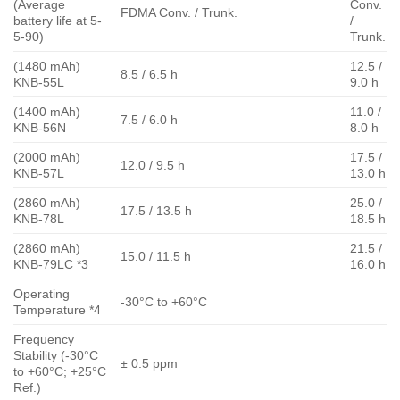
(Average
Conv.
FDMA Conv. / Trunk.
battery life at 5-
/
5-90)
Trunk.
(1480 mAh)
12.5 /
8.5 / 6.5 h
KNB-55L
9.0 h
(1400 mAh)
11.0 /
7.5 / 6.0 h
KNB-56N
8.0 h
(2000 mAh)
17.5 /
12.0 / 9.5 h
KNB-57L
13.0 h
(2860 mAh)
25.0 /
17.5 / 13.5 h
KNB-78L
18.5 h
(2860 mAh)
21.5 /
15.0 / 11.5 h
KNB-79LC *3
16.0 h
Operating
-30°C to +60°C
Temperature *4
Frequency
Stability (-30°C
± 0.5 ppm
to +60°C; +25°C
Ref.)