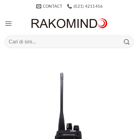
Skip
CONTACT
(021) 4211456
to
content
Search
for: