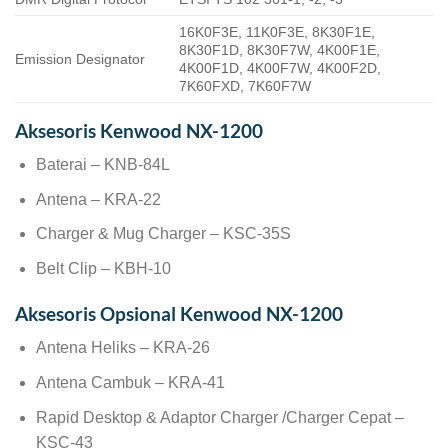
16K0F3E, 11K0F3E, 8K30F1E,
8K30F1D, 8K30F7W, 4K00F1E,
Emission Designator
4K00F1D, 4K00F7W, 4K00F2D,
7K60FXD, 7K60F7W
Aksesoris Kenwood NX-1200
Baterai – KNB-84L
Antena – KRA-22
Charger & Mug Charger – KSC-35S
Belt Clip – KBH-10
Aksesoris Opsional Kenwood NX-1200
Antena Heliks – KRA-26
Antena Cambuk – KRA-41
Rapid Desktop & Adaptor Charger /Charger Cepat –
KSC-43