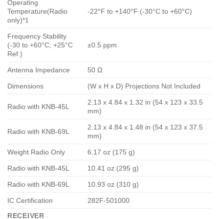
Operating
Temperature(Radio
-22°F to +140°F (-30°C to +60°C)
only)*1
Frequency Stability
(-30 to +60°C; +25°C
±0.5 ppm
Ref.)
Antenna Impedance
50 Ω
Dimensions
(W x H x D) Projections Not Included
2.13 x 4.84 x 1.32 in (54 x 123 x 33.5
Radio with KNB-45L
mm)
2.13 x 4.84 x 1.48 in (54 x 123 x 37.5
Radio with KNB-69L
mm)
Weight Radio Only
6.17 oz (175 g)
Radio with KNB-45L
10.41 oz (295 g)
Radio with KNB-69L
10.93 oz (310 g)
IC Certification
282F-501000
RECEIVER