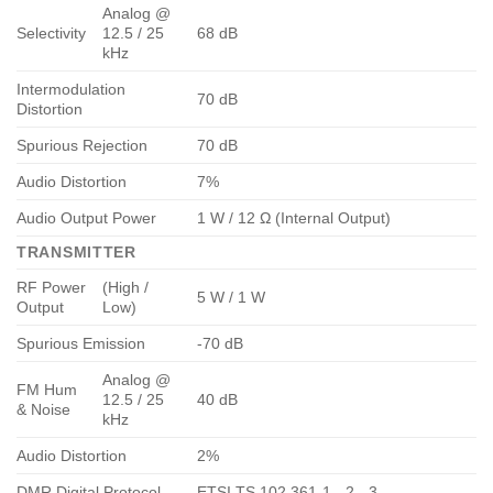
Analog @
Selectivity
12.5 / 25
68 dB
kHz
Intermodulation
70 dB
Distortion
Spurious Rejection
70 dB
Audio Distortion
7%
Audio Output Power
1 W / 12 Ω (Internal Output)
TRANSMITTER
RF Power
(High /
5 W / 1 W
Output
Low)
Spurious Emission
-70 dB
Analog @
FM Hum
12.5 / 25
40 dB
& Noise
kHz
Audio Distortion
2%
DMR Digital Protocol
ETSI TS 102 361-1, -2, -3