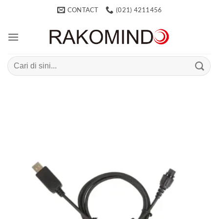
Skip
CONTACT
(021) 4211456
to
content
Search
for: