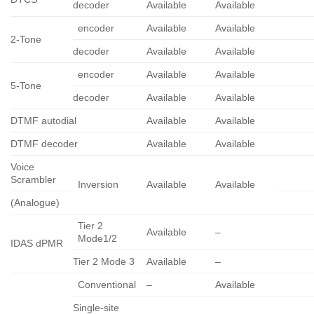
decoder
Available
Available
encoder
Available
Available
2-Tone
decoder
Available
Available
encoder
Available
Available
5-Tone
decoder
Available
Available
DTMF autodial
Available
Available
DTMF decoder
Available
Available
Voice
Scrambler
Inversion
Available
Available
(Analogue)
Tier 2
Available
–
Mode1/2
IDAS dPMR
Tier 2 Mode 3
Available
–
Conventional
–
Available
Single-site