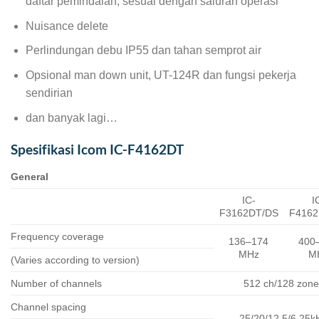
daftar pemindaian, sesuai dengan saluran operasi
Nuisance delete
Perlindungan debu IP55 dan tahan semprot air
Opsional man down unit, UT-124R dan fungsi pekerja
sendirian
dan banyak lagi…
Spesifikasi Icom IC-F4162DT
General
IC-
I
F3162DT/DS
F4162
Frequency coverage
136–174
400
MHz
M
(Varies according to version)
Number of channels
512 ch/128 zone
Channel spacing
25/20/12.5/6.25k