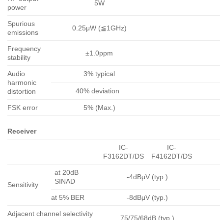
5W
power
Spurious
0.25μW (≦1GHz)
emissions
Frequency
±1.0ppm
stability
Audio
3% typical
harmonic
40% deviation
distortion
FSK error
5% (Max.)
Receiver
IC-
IC-
F3162DT/DS
F4162DT/DS
at 20dB
-4dBμV (typ.)
SINAD
Sensitivity
at 5% BER
-8dBμV (typ.)
Adjacent channel selectivity
75/75/68dB (typ.)