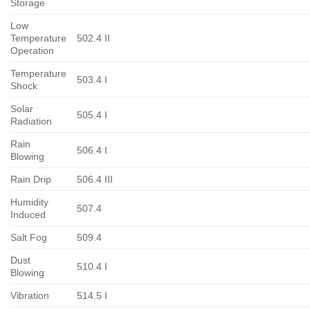
Storage
Low
Temperature
502.4 II
Operation
Temperature
503.4 I
Shock
Solar
505.4 I
Radiation
Rain
506.4 I
Blowing
Rain Drip
506.4 III
Humidity
507.4
Induced
Salt Fog
509.4
Dust
510.4 I
Blowing
Vibration
514.5 I