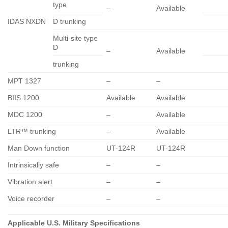
type
–
Available
IDAS NXDN
D trunking
Multi-site type
D
–
Available
trunking
MPT 1327
–
–
BIIS 1200
Available
Available
MDC 1200
–
Available
LTR™ trunking
–
Available
Man Down function
UT-124R
UT-124R
Intrinsically safe
–
–
Vibration alert
–
–
Voice recorder
–
–
Applicable U.S. Military Specifications