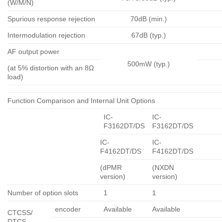
(W/M/N)
Spurious response rejection
70dB (min.)
Intermodulation rejection
67dB (typ.)
AF output power
500mW (typ.)
(at 5% distortion with an 8Ω
load)
Function Comparison and Internal Unit Options
IC-
IC-
F3162DT/DS
F3162DT/DS
IC-
IC-
F4162DT/DS
F4162DT/DS
(dPMR
(NXDN
version)
version)
Number of option slots
1
1
encoder
Available
Available
CTCSS/
DTCS