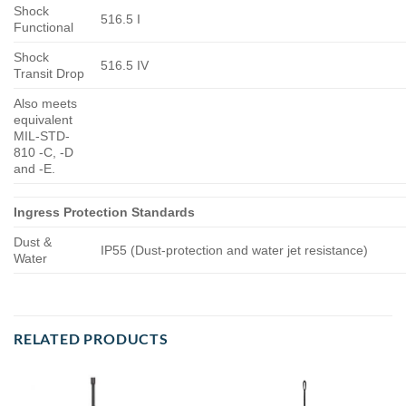
Shock
516.5 I
Functional
Shock
516.5 IV
Transit Drop
Also meets
equivalent
MIL-STD-
810 -C, -D
and -E.
Ingress Protection Standards
Dust &
IP55 (Dust-protection and water jet resistance)
Water
RELATED PRODUCTS