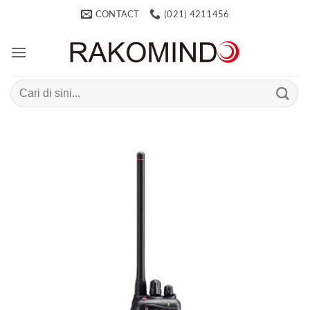
Skip
CONTACT
(021) 4211456
to
content
Search
for: