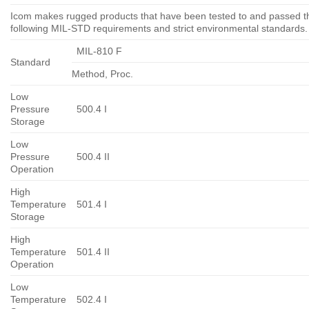
Icom makes rugged products that have been tested to and passed t
following MIL-STD requirements and strict environmental standards.
MIL-810 F
Standard
Method, Proc.
Low
Pressure
500.4 I
Storage
Low
Pressure
500.4 II
Operation
High
Temperature
501.4 I
Storage
High
Temperature
501.4 II
Operation
Low
Temperature
502.4 I