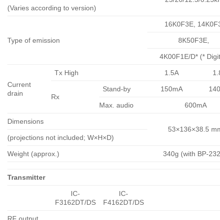
(Varies according to version)
16K0F3E, 14K0F
Type of emission
8K50F3E,
4K00F1E/D* (* Digit
Tx High
1.5A
1.
Current
Stand-by
150mA
14
drain
Rx
Max. audio
600mA
Dimensions
53×136×38.5 m
(projections not included; W×H×D)
Weight (approx.)
340g (with BP-23
Transmitter
IC-
IC-
F3162DT/DS
F4162DT/DS
RF output