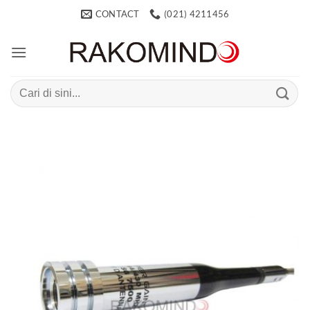
Skip
CONTACT
(021) 4211456
to
content
Search
for: