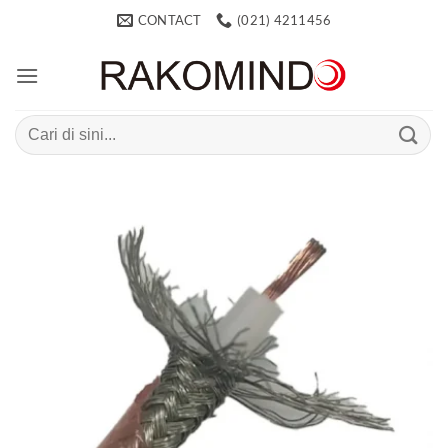
Skip
CONTACT
(021) 4211456
to
content
Search
for: