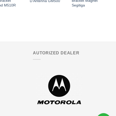
Bracket
Bracket Magnet
D
D Antenna GM500
nd M510R
Segitiga
A
AUTORIZED DEALER