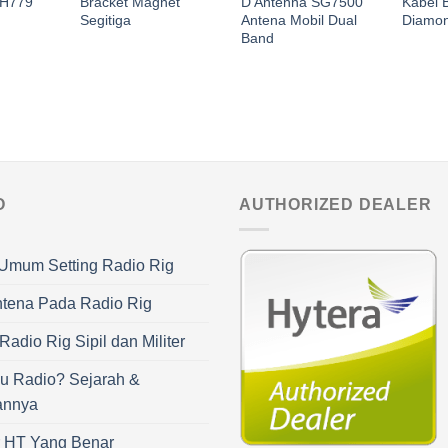
RH779
Bracket Magnet
D Antenna SG7500
Kabel 
Segitiga
Antena Mobil Dual
Diamo
Band
O
AUTHORIZED DEALER
Umum Setting Radio Rig
ntena Pada Radio Rig
adio Rig Sipil dan Militer
u Radio? Sejarah &
annya
r HT Yang Benar