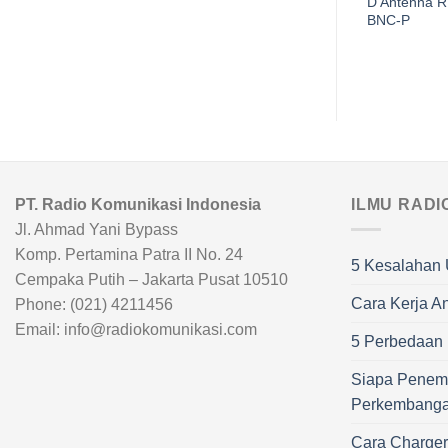
K-400 Bracket Antena
D Antenna 
Mobil
BNC-P
PT. Radio Komunikasi Indonesia
ILMU RADI
Jl. Ahmad Yani Bypass
Komp. Pertamina Patra II No. 24
5 Kesalahan 
Cempaka Putih – Jakarta Pusat 10510
Cara Kerja A
Phone: (021) 4211456
Email: info@radiokomunikasi.com
5 Perbedaan R
Siapa Penem
Perkembang
Cara Charge