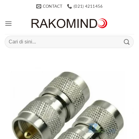
Skip
CONTACT
(021) 4211456
to
content
Search
for: