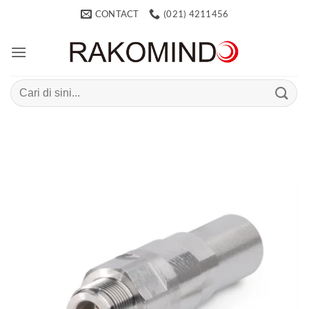
Skip
CONTACT
(021) 4211456
to
content
Search
for: