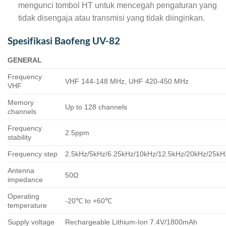
mengunci tombol HT untuk mencegah pengaturan yang
tidak disengaja atau transmisi yang tidak diinginkan.
Spesifikasi Baofeng UV-82
GENERAL
Frequency
VHF 144-148 MHz, UHF 420-450 MHz
VHF
Memory
Up to 128 channels
channels
Frequency
2.5ppm
stability
Frequency step
2.5kHz/5kHz/6.25kHz/10kHz/12.5kHz/20kHz/25kH
Antenna
50Ω
impedance
Operating
-20℃ to +60℃
temperature
Supply voltage
Rechargeable Lithium-Ion 7.4V/1800mAh