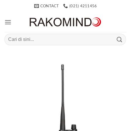
Skip
CONTACT
(021) 4211456
to
content
Search
for: