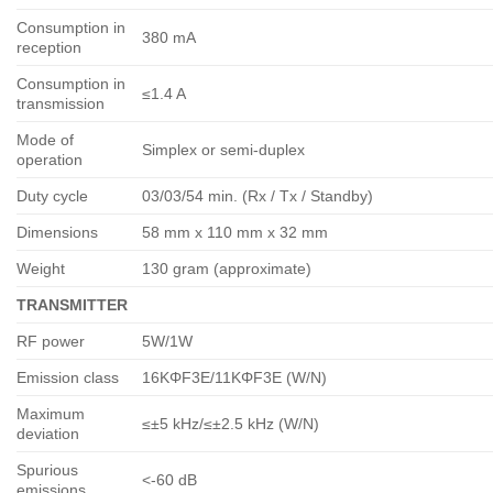
Consumption in
380 mA
reception
Consumption in
≤1.4 A
transmission
Mode of
Simplex or semi-duplex
operation
Duty cycle
03/03/54 min. (Rx / Tx / Standby)
Dimensions
58 mm x 110 mm x 32 mm
Weight
130 gram (approximate)
TRANSMITTER
RF power
5W/1W
Emission class
16KΦF3E/11KΦF3E (W/N)
Maximum
≤±5 kHz/≤±2.5 kHz (W/N)
deviation
Spurious
<-60 dB
emissions