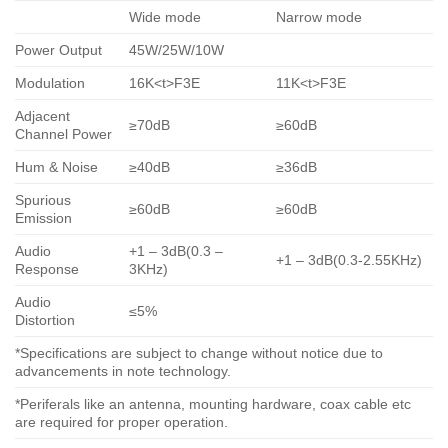
Wide mode
Narrow mode
Power Output
45W/25W/10W
Modulation
16K<t>F3E
11K<t>F3E
Adjacent
≥70dB
≥60dB
Channel Power
Hum & Noise
≥40dB
≥36dB
Spurious
≥60dB
≥60dB
Emission
Audio
+1 – 3dB(0.3 –
+1 – 3dB(0.3-2.55KHz)
Response
3KHz)
Audio
≤5%
Distortion
*Specifications are subject to change without notice due to
advancements in note technology.
*Periferals like an antenna, mounting hardware, coax cable etc
are required for proper operation.