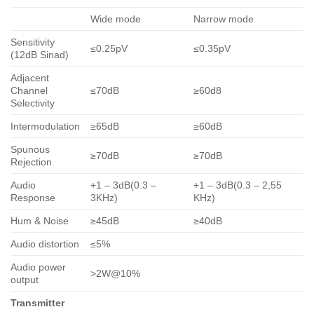
Wide mode
Narrow mode
Sensitivity
≤0.25pV
≤0.35pV
(12dB Sinad)
Adjacent
Channel
≤70dB
≥60d8
Selectivity
Intermodulation
≥65dB
≥60dB
Spunous
≥70dB
≥70dB
Rejection
Audio
+1 – 3dB(0.3 –
+1 – 3dB(0.3 – 2,55
Response
3KHz)
KHz)
Hum & Noise
≥45dB
≥40dB
Audio distortion
≤5%
Audio power
>2W@10%
output
Transmitter