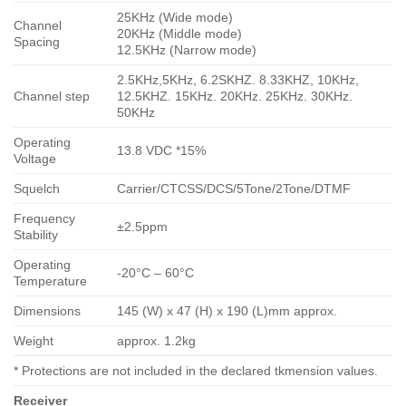
25KHz (Wide mode)
Channel
20KHz (Middle mode)
Spacing
12.5KHz (Narrow mode)
2.5KHz,5KHz, 6.2SKHZ. 8.33KHZ, 10KHz,
Channel step
12.5KHZ. 15KHz. 20KHz. 25KHz. 30KHz.
50KHz
Operating
13.8 VDC *15%
Voltage
Squelch
Carrier/CTCSS/DCS/5Tone/2Tone/DTMF
Frequency
±2.5ppm
Stability
Operating
-20°C – 60°C
Temperature
Dimensions
145 (W) x 47 (H) x 190 (L)mm approx.
Weight
approx. 1.2kg
* Protections are not included in the declared tkmension values.
Receiver