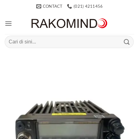
Skip
CONTACT
(021) 4211456
to
content
Search
for: