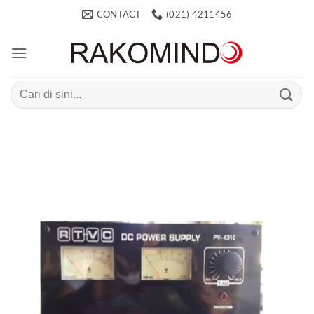
Skip
CONTACT
(021) 4211456
to
content
Search
for: