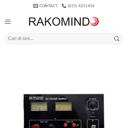
Skip
CONTACT
(021) 4211456
to
content
Search
for: