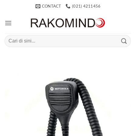
Skip
CONTACT
(021) 4211456
to
content
Search
for: