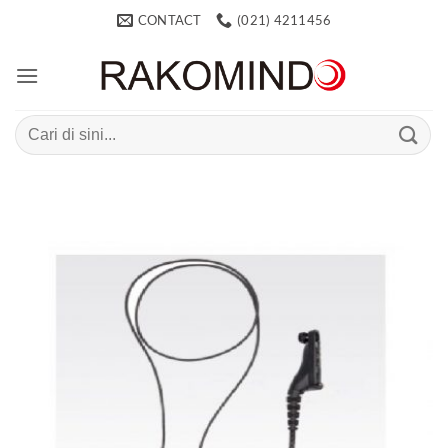
Skip
CONTACT
(021) 4211456
to
content
Search
for: