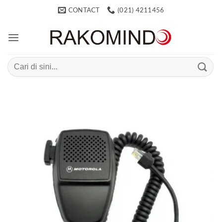
Skip
CONTACT
(021) 4211456
to
content
Search
for: