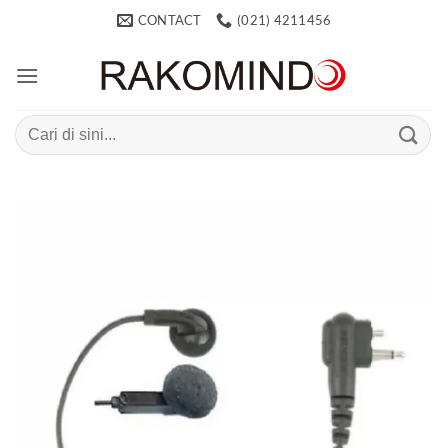
Skip
CONTACT
(021) 4211456
to
content
Search
for: