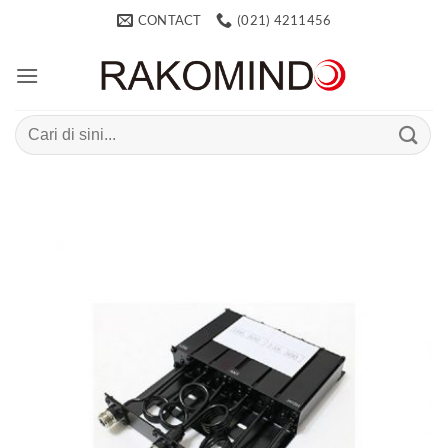
Skip
CONTACT
(021) 4211456
to
content
Search
for: