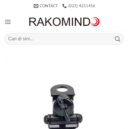
Skip
CONTACT
(021) 4211456
to
content
Search
for: