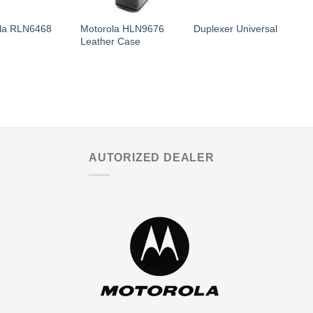
Motorola HLN9676
la RLN6468
Duplexer Universal
M
Leather Case
AUTORIZED DEALER