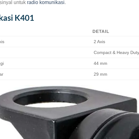
sinyal untuk
radio komunikasi
.
ikasi K401
DETAIL
xis
2 Axis
Compact & Heavy Dut
gi
44 mm
ar
29 mm