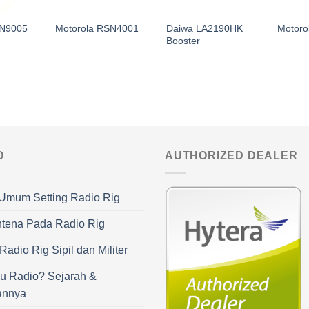
Daiwa LA2190HK
PN9005
Motorola RSN4001
Motoro
Booster
O
AUTHORIZED DEALER
Umum Setting Radio Rig
ntena Pada Radio Rig
adio Rig Sipil dan Militer
u Radio? Sejarah &
annya